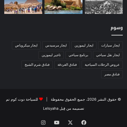
وسوم
ايجار سيارات
ايجار ليموزين
ايجار مرسيدس
ايجار ميكروباص
ايجار نقل سياحي
برنامج سياحي
تاجير ليموزين
عروض الرحلات السياحية
فنادق الغردقة
فنادق شرم الشيخ
فنادق مصر
© حقوق النشر 2026، جميع الحقوق محفوظة |
للسياحة دوت كوم تم
تصميمه من قِبل Lelsyaha
فيسبوك
‫X
‫YouTube
انستقرام