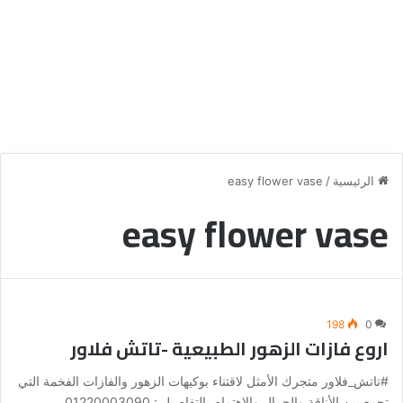
الرئيسية
/
easy flower vase
easy flower vase
198
0
اروع فازات الزهور الطبيعية -تاتش فلاور
#تاتش_فلاور متجرك الأمثل لاقتناء بوكيهات الزهور والفازات الفخمة التي
تجمع بين الأناقة والجمال والاهتمام بالتفاصيل : 01220003090