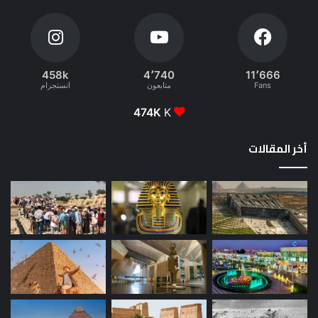
458k
4٬740
11٬666
Fans
متابعون
انستجرام
474K
K
أخر المقالات