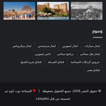
وسوم
ايجار سيارات
ايجار ليموزين
ايجار مرسيدس
ايجار ميكروباص
ايجار نقل سياحي
برنامج سياحي
تاجير ليموزين
عروض الرحلات السياحية
فنادق الغردقة
فنادق شرم الشيخ
فنادق مصر
© حقوق النشر 2026، جميع الحقوق محفوظة |
للسياحة دوت كوم تم
تصميمه من قِبل Lelsyaha