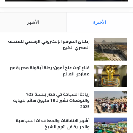
ل
ق
ن
ا
ق
ل
ل
م
الأخيرة
الأشهر
ا
ص
ل
ر
س
ي
إطلاق الموقع الإلكتروني الرسمي للمتحف
ي
ة
المصري الكبير
ا
ح
ي
قناع توت عنخ آمون: رحلة أيقونة مصرية عبر
معارض العالم
زيادة السياحة في مصر بنسبة 22%
والتوقعات تشير لـ 18 مليون سائح بنهاية
2025
أشهر الاتفاقات والمعاهدات السياسية
والحربية في شرم الشيخ