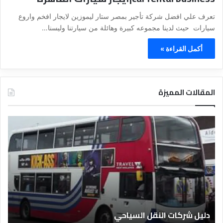
تعرف علي افضل شركة تأجير بمصر ستار ليموزين لايجار افخم واروع
سيارات حيث لدينا مجموعه كبيرة وهائلة من سيارتنا وليسنا…
أكمل القراءة »
المقالات المميزة
د
د
ل
ل
ي
ي
ل
ل
ش
ا
ر
ل
ك
ف
ا
ن
ت
ا
دليل شركات النقل السياحي
د
ا
د