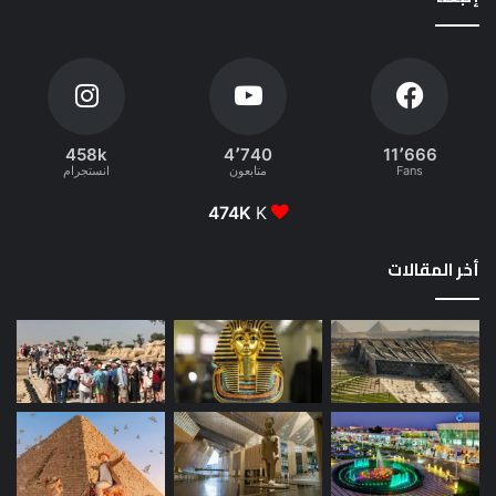
458k
4٬740
11٬666
Fans
متابعون
انستجرام
474K
K
أخر المقالات