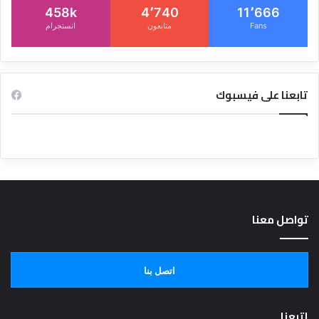
458k
4٬740
11٬666
Fans
متابعون
انستجرام
تابعنا على فيسبوك
تواصل معنا
اتصل بنا
إتبعنا