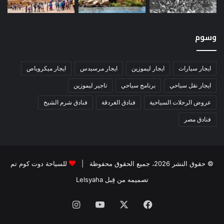
وسوم
ايجار سيارات
ايجار ليموزين
ايجار مرسيدس
ايجار ميكروباص
ايجار نقل سياحي
برنامج سياحي
تاجير ليموزين
عروض الرحلات السياحية
فنادق الغردقة
فنادق شرم الشيخ
فنادق مصر
© حقوق النشر 2026، جميع الحقوق محفوظة |
للسياحة دوت كوم تم
تصميمه من قِبل Lelsyaha
فيسبوك
‫X
‫YouTube
انستقرام