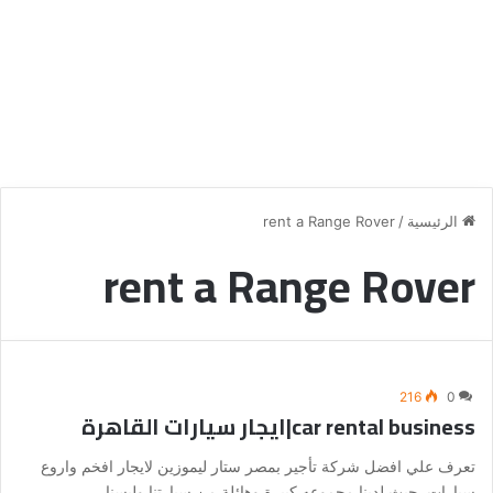
الرئيسية
/
rent a Range Rover
rent a Range Rover
216
0
car rental business|ايجار سيارات القاهرة
تعرف علي افضل شركة تأجير بمصر ستار ليموزين لايجار افخم واروع
سيارات حيث لدينا مجموعه كبيرة وهائلة من سيارتنا وليسنا…