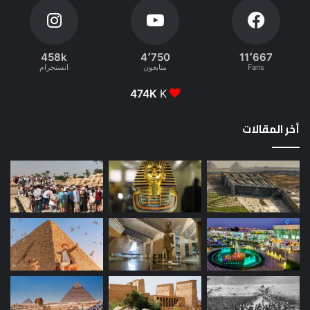
458k
4٬750
11٬667
Fans
متابعون
انستجرام
474K
K
أخر المقالات