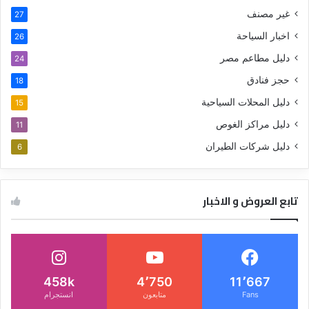
غير مصنف
27
اخبار السياحة
26
دليل مطاعم مصر
24
حجز فنادق
18
دليل المحلات السياحية
15
دليل مراكز الغوص
11
دليل شركات الطيران
6
تابع العروض و الاخبار
458k
4٬750
11٬667
Fans
متابعون
انستجرام