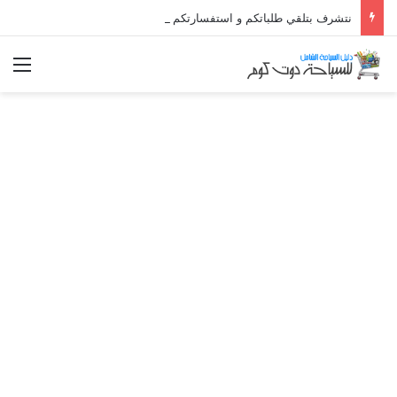
نتشرف بتلقي طلباتكم و استفسارتكم ... لو عندك سؤال او استفسار ماتدرددش فى طلب المساعدة
الق