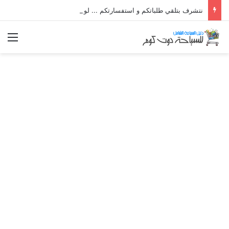
نتشرف بتلقي طلباتكم و استفسارتكم ... لو عندك سؤال او استفسار ماتدرددش فى طلب المساعدة
الق