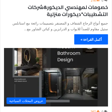
216
0
خصومات لمهندسي الديكور&شركات
التشطيبات*ديكورات منزلية
جميع أنواع الزجاج الشفاف و المصنفر بتصميمات رائعة مع استانلس
ستيل مقاوم للصدأ للابواب و الدرابزين و كبائن الشاور مع…
أكمل القراءة »
عروض المحلات السياحية
267
0