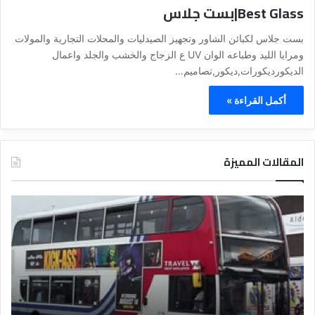
Best Glass|بست جلاس
بست جلاس لكبائن الشاور وتجهيز الصيدليات والمحلات التجارية والمولات
ومرايا الليد وطباعه الوان UV ع الزجاج والخشب والجلد واعمال
الديكورديكورات,ديكور,تصاميم…
أكمل القراءة »
المقالات المميزة
د
د
ل
ل
ي
ي
ل
ل
ش
ا
ر
ل
ك
ف
ا
ن