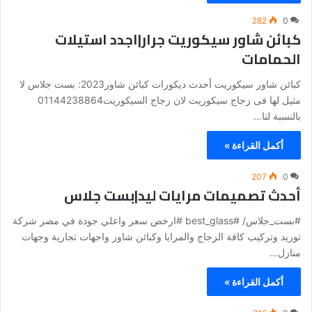
282
0
كبائن شاور سيكوريت جرار|اجدد استيلات
الحمامات
كبائن شاور سيكوريت أحدث ديكورات كبائن شاور2023: بست جلاس لا
مثيل لها فى زجاج سيكوريت لان زجاج السيكوريت01144238864
بالنسبة لنا…
أكمل القراءة »
207
0
أحدث تصميمات مرايات ليد|بست جلاس
#بست_جلاس/ #best_glass #ارخص سعر واعلي جودة في مصر شركة
توريد وتركيب كافة الزجاج والمرايا وكبائن شاور واجهات تجارية وجهات
منازل…
أكمل القراءة »