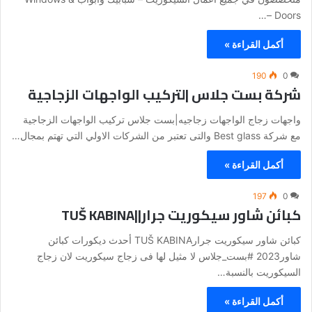
Doors –…
أكمل القراءة »
190
0
شركة بست جلاس |لتركيب الواجهات الزجاجية
واجهات زجاج الواجهات زجاجيه|بست جلاس تركيب الواجهات الزجاجية
مع شركة Best glass والتى تعتبر من الشركات الاولي التي تهتم بمجال…
أكمل القراءة »
197
0
كبائن شاور سيكوريت جرار||TUŠ KABINA
كبائن شاور سيكوريت جرارTUŠ KABINA أحدث ديكورات كبائن
شاور2023 #بست_جلاس لا مثيل لها فى زجاج سيكوريت لان زجاج
السيكوريت بالنسبة…
أكمل القراءة »