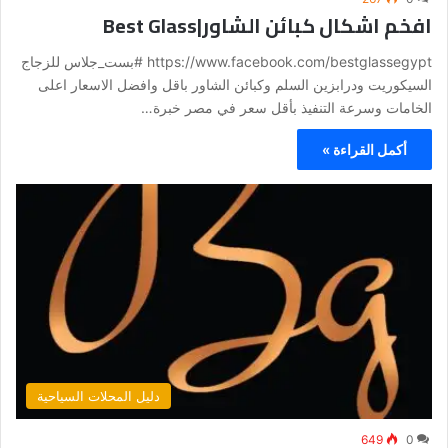
افخم اشكال كبائن الشاور|Best Glass
https://www.facebook.com/bestglassegypt #بست_جلاس للزجاج
السيكوريت ودرابزين السلم وكبائن الشاور باقل وافضل الاسعار اعلى
الخامات وسرعة التنفيذ بأقل سعر في مصر خبرة…
أكمل القراءة »
دليل المحلات السياحية
649
0