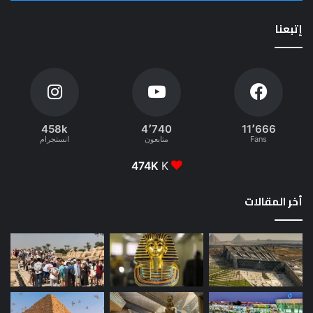
إتبعنا
458k
4٬740
11٬666
Fans
متابعون
انستجرام
474K
K
أخر المقالات