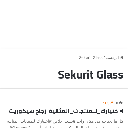
الرئيسية
/
Sekurit Glass
Sekurit Glass
209
0
#اختيارك_للمنتجات_المثالية |زجاج سيكوريت
كل ما تحتاجه في مكان واحد #بست_جلاس #اختيارك_للمنتجات_المثالية
متخصصون في جميع اعمال السيكوريت – شبابيك وأبواب Windows &