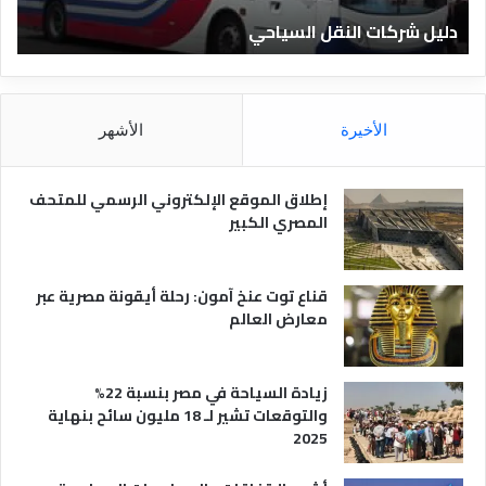
ت
ا
دليل شركات النقل السياحي
د
ا
د
ل
ق
ن
ا
ق
ل
ل
م
الأخيرة
الأشهر
ا
ص
ل
ر
س
ي
إطلاق الموقع الإلكتروني الرسمي للمتحف
ي
ة
المصري الكبير
ا
ح
ي
قناع توت عنخ آمون: رحلة أيقونة مصرية عبر
معارض العالم
زيادة السياحة في مصر بنسبة 22%
والتوقعات تشير لـ 18 مليون سائح بنهاية
2025