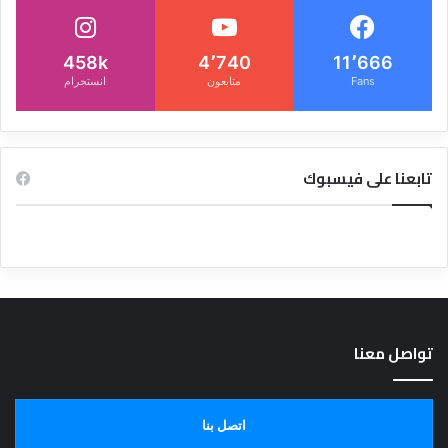
458k
4٬740
11٬666
Fans
متابعون
انستجرام
تابعنا على فيسبوك
تواصل معنا
اتصل بنا