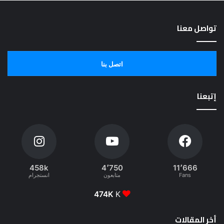
تواصل معنا
اتصل بنا
إتبعنا
458k
4٬750
11٬666
Fans
متابعون
انستجرام
474K
K
أخر المقالات