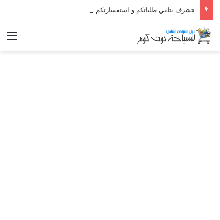
نتشرف بتلقي طلباتكم و استفسارتكم ... لو عندك سؤال او استفسار ماتدرددش فى طلب المساعدة
الق