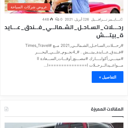
عروض شركات السياحة
تـــايــمز تـــرافـــيل
26 أبريل، 2021
0
448
رحـــلات_السـاحـل_الشـمالــي_فــندق_عـــايد
ة_بيتـــش
#رحـــلات_السـاحـل_الشـمالــي_2021 مــع #Times_Travel
#فــندق_عـــايدة_بيتـــش . #_4نجــوم_علـــي_البحــــر
#مينـــي_أكوابــــارك #مصـــنع_أوقـــات_الســـعادة اا
مـــواعــيدالــرحــلات ا===============ا...
التفاصيل »
المقالات المميزة
د
د