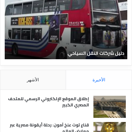
ل
ل
ي
ي
ل
ل
ش
ا
ر
ل
ك
ف
ا
ن
ت
ا
دليل شركات النقل السياحي
د
ا
د
ل
ق
ن
ا
ق
ل
ل
م
الأخيرة
الأشهر
ا
ص
ل
ر
س
ي
إطلاق الموقع الإلكتروني الرسمي للمتحف
ي
ة
المصري الكبير
ا
ح
ي
قناع توت عنخ آمون: رحلة أيقونة مصرية عبر
معارض العالم