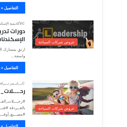
ق
التفاصيل »
الأكاديمية الإسكن
دورات تدري
الإسكندناف
عروض شركات السياحة
ارتقِ بمسارك ال
واسعة...
التفاصيل »
تـــايــمز تـــراف
رحــــلات_ا
عروض شركات السياحة
#مصـــنع_أوقـــا
التفاصيل »