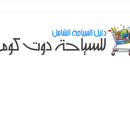
طلباتكم و استفسارتكم ... لو عندك سؤال او استفسار ماتدرددش فى طلب المسا