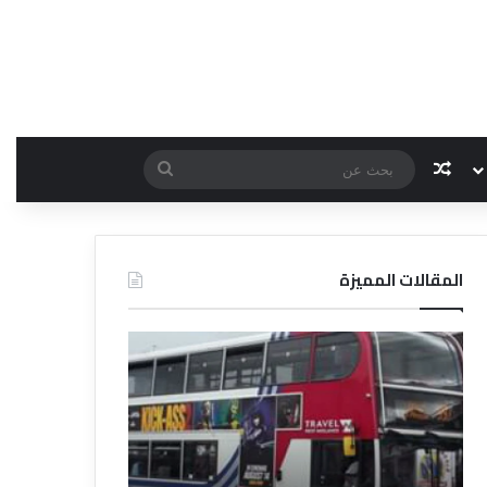
مقال عشوائي
بحث
عن
المقالات المميزة
د
د
ل
ل
ي
ي
ل
ل
ش
ا
ر
ل
ك
ف