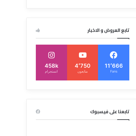
تابع العروض و الاخبار
458k
4٬750
11٬666
Fans
متابعون
انستجرام
تابعنا على فيسبوك