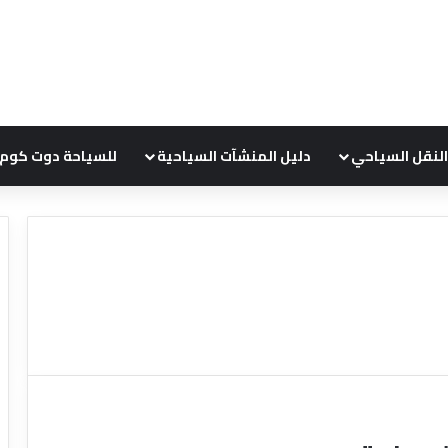
النقل السياحي
دليل المنشآت السياحية
للسياحة دوت كوم
ع
ر
و
ض
ش
ر
ك