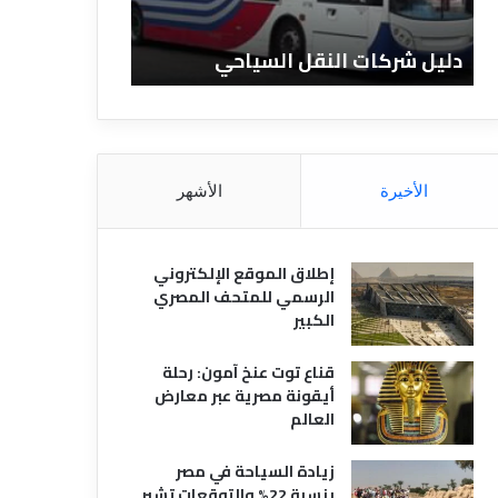
ا
ن
ت
ا
دليل شركات النقل السياحي
دليل الفنادق 
ا
د
ل
ق
ن
ا
ق
ل
ل
م
ا
ص
الأخيرة
الأشهر
ل
ر
س
ي
ي
ة
إطلاق الموقع الإلكتروني
ا
الرسمي للمتحف المصري
ح
الكبير
ي
قناع توت عنخ آمون: رحلة
أيقونة مصرية عبر معارض
العالم
زيادة السياحة في مصر
بنسبة 22% والتوقعات تشير