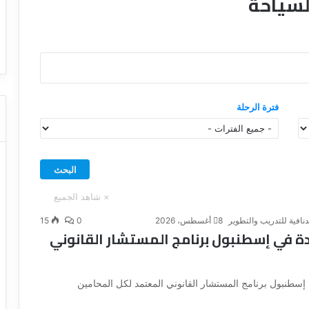
لسياحة
ا
ت كوم – عروض
ت
عروض شركات النقل السياحي
ا
ل
ن
ق
ل
فترة الرحلة
ا
ل
س
ي
ا
ح
ي
دنافية للتدريب والتطوير
8 أغسطس، 2026
0
15
ة في إسطنبول برنامج المستشار القانوني
سطنبول برنامج المستشار القانوني المعتمد لكل المحامين