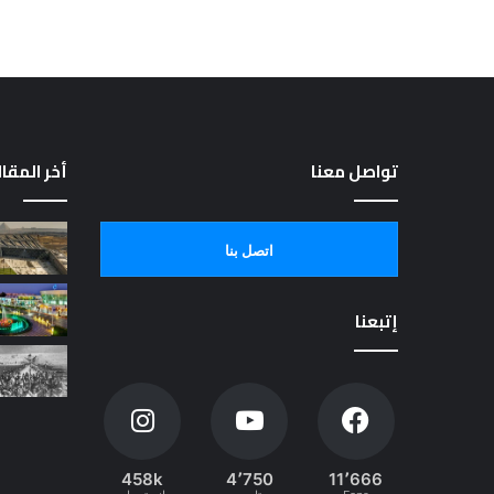
تواصل معنا
أخر المقا
اتصل بنا
إتبعنا
458k
4٬750
11٬666