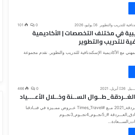
دنافية للتدريب والتطوير
6 يوليو، 2026
0
101
بية في مختلف التخصصات | الأكاديمية
ية للتدريب والتطوير
مهني مع الأكاديمية الإسكندنافية للتدريب والتطوير. نقدم مجموعة
ـــيل
26 أبريل، 2021
0
466
لغــردقة_طــوال الســنة وخــلال الأعــــياد
#رحــــلات_الغــردقة_2021 مــع #Times_Travel عــروض ممــيزة في فنــادقنا
بالغــردقة #فنــادق_العـــردقة #_5نجــوم_4نجــوم_3نجــوم
ت_الســـعادة...