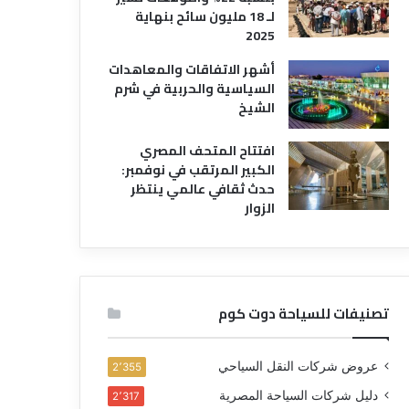
لـ 18 مليون سائح بنهاية
2025
أشهر الاتفاقات والمعاهدات
السياسية والحربية في شرم
الشيخ
افتتاح المتحف المصري
الكبير المرتقب في نوفمبر:
حدث ثقافي عالمي ينتظر
الزوار
تصنيفات للسياحة دوت كوم
عروض شركات النقل السياحي
2٬355
دليل شركات السياحة المصرية
2٬317