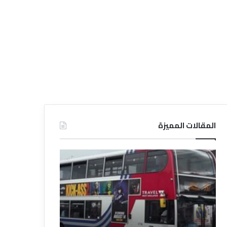
المقالات المميزة
د
د
ل
ل
ي
ي
ل
ل
ش
ا
ر
ل
ك
ف