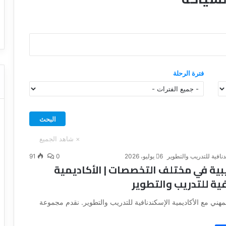
ا
ت كوم – عروض
ت
عروض شركات النقل السياحي
ا
ل
ن
ق
ل
فترة الرحلة
ا
ل
س
ي
ا
ح
ي
دنافية للتدريب والتطوير
6 يوليو، 2026
0
91
بية في مختلف التخصصات | الأكاديمية
ية للتدريب والتطوير
مهني مع الأكاديمية الإسكندنافية للتدريب والتطوير. نقدم مجموعة