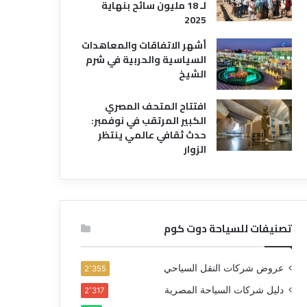
لـ 18 مليون سائح بنهاية
2025
أشهر الاتفاقات والمعاهدات
السياسية والحربية في شرم
الشيخ
افتتاح المتحف المصري
الكبير المرتقب في نوفمبر:
حدث ثقافي عالمي ينتظر
الزوار
تصنيفات للسياحة دوت كوم
عروض شركات النقل السياحي
2٬355
دليل شركات السياحة المصرية
2٬317