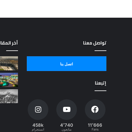
تواصل معنا
أخر المقا
اتصل بنا
إتبعنا
458k
4٬740
11٬666
Fans
متابعون
انستجرام