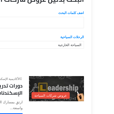
ي
قناة للسياحة دو
ا
الفنادق
ح
اضف كلمات البحث
ة
د
و
ت
الرحلات السياحية
ك
و
م
–
ع
ر
و
ض
الأكاديمية الإسكن
ا
دورات تدري
ل
الإسكندناف
ف
عروض شركات السياحة
ن
ارتقِ بمسارك ال
ا
واسعة...
د
ق