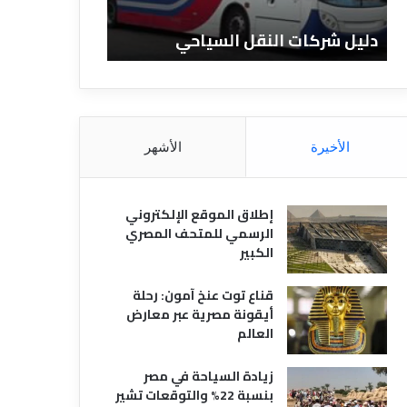
ا
ن
ت
ا
دليل شركات النقل السياحي
دليل الفنادق 
ا
د
ل
ق
ن
ا
ق
ل
ل
م
ا
ص
الأخيرة
الأشهر
ل
ر
س
ي
ي
ة
إطلاق الموقع الإلكتروني
ا
الرسمي للمتحف المصري
ح
الكبير
ي
قناع توت عنخ آمون: رحلة
أيقونة مصرية عبر معارض
العالم
زيادة السياحة في مصر
بنسبة 22% والتوقعات تشير