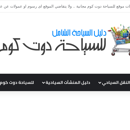
قي طلباتكم و استفسارتكم ... لو عندك سؤال او استفسار ماتدرددش فى طلب ال
النقل السياحي
دليل المنشآت السياحية
للسياحة دوت كوم