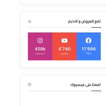
تابع العروض و الاخبار
458k
4٬740
11٬666
Fans
متابعون
انستجرام
تابعنا على فيسبوك