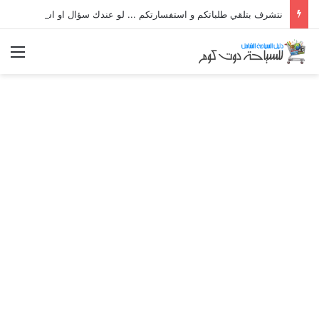
نتشرف بتلقي طلباتكم و استفسارتكم ... لو عندك سؤال او استفسار ماتدرددش فى طلب المساعدة
الق