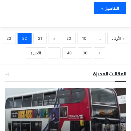
التفاصيل »
« الأولى
...
10
20
«
21
22
23
»
30
40
...
الأخيرة
المقالات المميزة
د
ل
ي
ل
ا
ل
ف