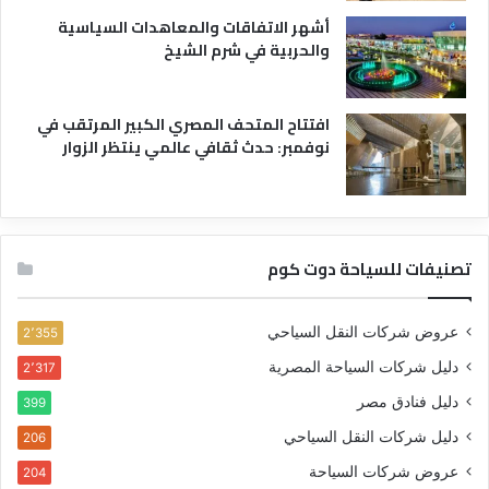
أشهر الاتفاقات والمعاهدات السياسية
والحربية في شرم الشيخ
افتتاح المتحف المصري الكبير المرتقب في
نوفمبر: حدث ثقافي عالمي ينتظر الزوار
تصنيفات للسياحة دوت كوم
عروض شركات النقل السياحي
2٬355
دليل شركات السياحة المصرية
2٬317
دليل فنادق مصر
399
دليل شركات النقل السياحي
206
عروض شركات السياحة
204