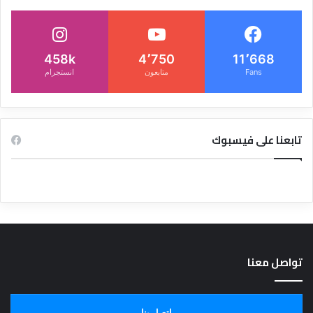
458k
4٬750
11٬668
Fans
متابعون
انستجرام
تابعنا على فيسبوك
تواصل معنا
اتصل بنا