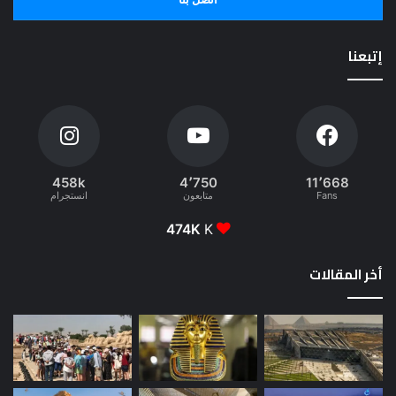
إتبعنا
458k
4٬750
11٬668
Fans
متابعون
انستجرام
474K
K
أخر المقالات