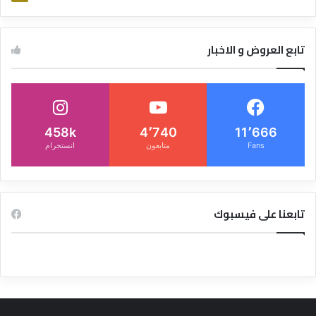
تابع العروض و الاخبار
458k
4٬740
11٬666
Fans
متابعون
انستجرام
تابعنا على فيسبوك