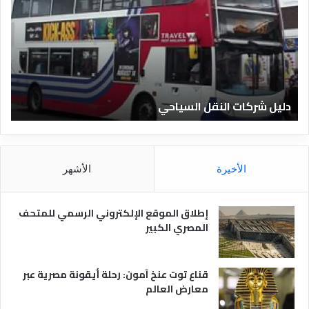
ي
ي
ل
ل
ش
ا
ر
ل
ك
ف
ا
ن
ت
ا
دليل شركات النقل السياحي
د
ا
د
ل
ق
ن
ا
ق
ل
ل
م
الأخيرة
الأشهر
ا
ص
ل
ر
س
ي
إطلاق الموقع الإلكتروني الرسمي للمتحف
ي
ة
المصري الكبير
ا
ح
ي
قناع توت عنخ آمون: رحلة أيقونة مصرية عبر
معارض العالم