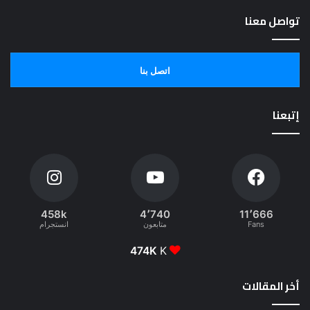
تواصل معنا
اتصل بنا
إتبعنا
458k
4٬740
11٬666
Fans
متابعون
انستجرام
474K
K
أخر المقالات