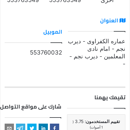
العنوان
الموبيل
عماره الكفراوى - ديرب
نجم - امام نادى
553760032
المعلمين - ديرب نجم -
-
تقيمك يهمنا
شارك على مواقع التواصل 
تقييم المستخدمون:
3.75
(
1
أصوات)