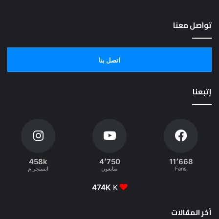
تواصل معنا
اتصل بنا
إتبعنا
458k
4٬750
11٬668
Fans
متابعون
انستجرام
474K
K
أخر المقالات