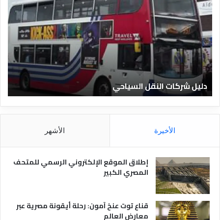
ل
ل
ي
ي
ل
ل
ش
ا
ر
ل
ك
ف
ا
ن
ت
ا
دليل شركات النقل السياحي
د
ا
د
ل
ق
ن
ا
ق
ل
ل
م
الأخيرة
الأشهر
ا
ص
ل
ر
س
ي
إطلاق الموقع الإلكتروني الرسمي للمتحف
ي
ة
المصري الكبير
ا
ح
ي
قناع توت عنخ آمون: رحلة أيقونة مصرية عبر
معارض العالم