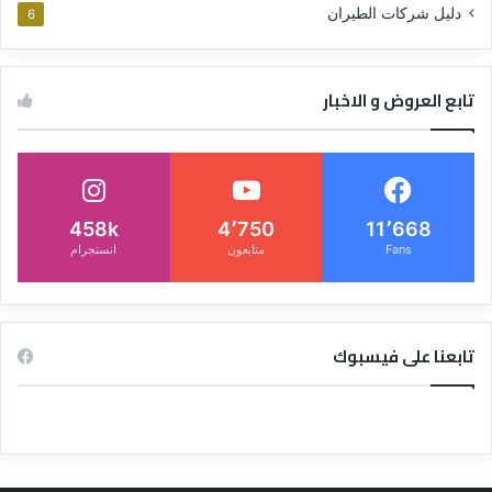
دليل شركات الطيران
6
تابع العروض و الاخبار
458k
4٬750
11٬668
Fans
متابعون
انستجرام
تابعنا على فيسبوك