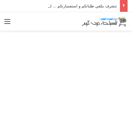
نتشرف بتلقي طلباتكم و استفسارتكم ... لو عندك سؤال او استفسار ماتدرددش فى طلب المساعدة
الق