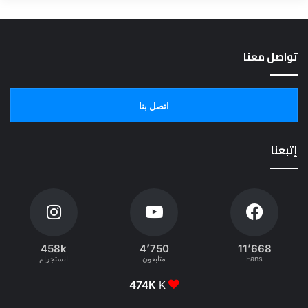
تواصل معنا
اتصل بنا
إتبعنا
458k
4٬750
11٬668
Fans
متابعون
انستجرام
474K
K