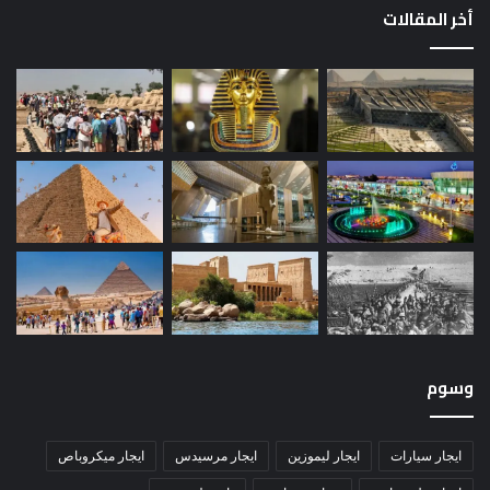
أخر المقالات
وسوم
ايجار سيارات
ايجار ليموزين
ايجار مرسيدس
ايجار ميكروباص