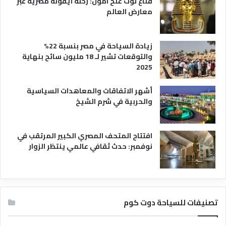
قناع توت عنخ آمون: رحلة أيقونة مصرية عبر
معارض العالم
زيادة السياحة في مصر بنسبة 22%
والتوقعات تشير لـ 18 مليون سائح بنهاية
2025
أشهر الاتفاقات والمعاهدات السياسية
والحربية في شرم الشيخ
افتتاح المتحف المصري الكبير المرتقب في
نوفمبر: حدث ثقافي عالمي ينتظر الزوار
تصنيفات للسياحة دوت كوم