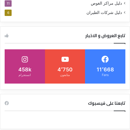
دليل مراكز الغوص
11
دليل شركات الطيران
6
تابع العروض و الاخبار
458k
4٬750
11٬668
Fans
متابعون
انستجرام
تابعنا على فيسبوك