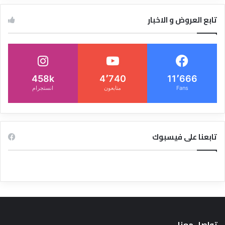
تابع العروض و الاخبار
458k
4٬740
11٬666
Fans
متابعون
انستجرام
تابعنا على فيسبوك
تواصل معنا