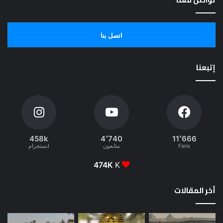
اتصل بنا
إتبعنا
458k
4٬740
11٬666
Fans
متابعون
انستجرام
474K
K
أخر المقالات