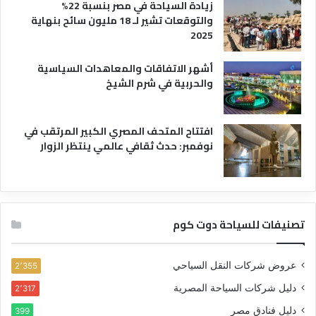
زيادة السياحة في مصر بنسبة 22%
والتوقعات تشير لـ 18 مليون سائح بنهاية
2025
أشهر الاتفاقات والمعاهدات السياسية
والحربية في شرم الشيخ
افتتاح المتحف المصري الكبير المرتقب في
نوفمبر: حدث ثقافي عالمي ينتظر الزوار
تصنيفات للسياحة دوت كوم
عروض شركات النقل السياحي
2٬355
دليل شركات السياحة المصرية
2٬317
دليل فنادق مصر
399