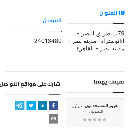
العنوان
الموبيل
79ب طريق النصر -
الاتوستراد- مدينة نصر -
24016489
مدينه نصر - القاهرة
تقيمك يهمنا
شارك على مواقع التواصل 
تقييم المستخدمون:
كن أول
المصوتون !