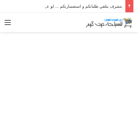
نتشرف بتلقي طلباتكم و استفسارتكم ... لو عندك سؤال او استفسار ماتدرددش فى طلب المساعدة
الق