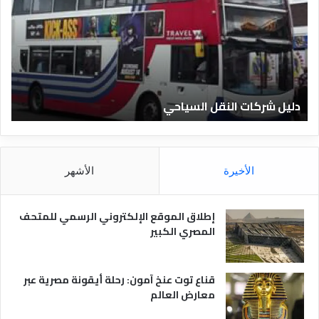
ي
ي
ل
ل
ش
ا
ر
ل
ك
ف
ا
ن
ت
ا
دليل شركات النقل السياحي
د
ا
د
ل
ق
ن
ا
ق
ل
ل
م
الأخيرة
الأشهر
ا
ص
ل
ر
س
ي
إطلاق الموقع الإلكتروني الرسمي للمتحف
ي
ة
المصري الكبير
ا
ح
ي
قناع توت عنخ آمون: رحلة أيقونة مصرية عبر
معارض العالم