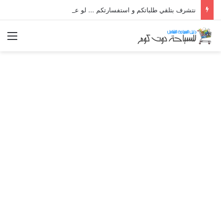
نتشرف بتلقي طلباتكم و استفسارتكم ... لو عندك سؤال او استفسار ماتدرددش فى طلب المساعدة
الق