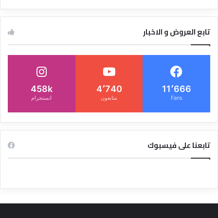
تابع العروض و الاخبار
458k
4٬740
11٬666
Fans
متابعون
انستجرام
تابعنا على فيسبوك