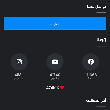
تواصل معنا
اتصل بنا
إتبعنا
458k
4٬740
11٬666
Fans
متابعون
انستجرام
474K
K
أخر المقالات