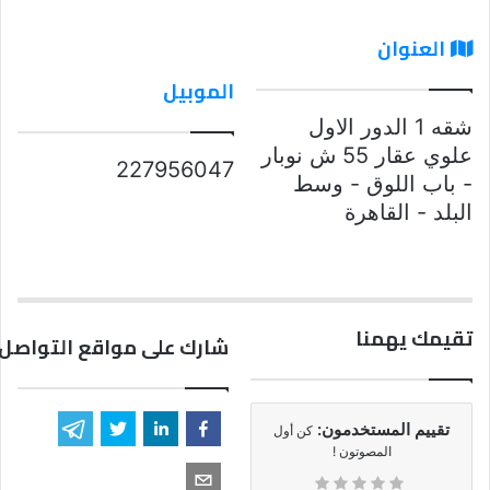
العنوان
الموبيل
شقه 1 الدور الاول
علوي عقار 55 ش نوبار
227956047
- باب اللوق - وسط
البلد - القاهرة
تقيمك يهمنا
شارك على مواقع التواصل 
تقييم المستخدمون:
كن أول
المصوتون !