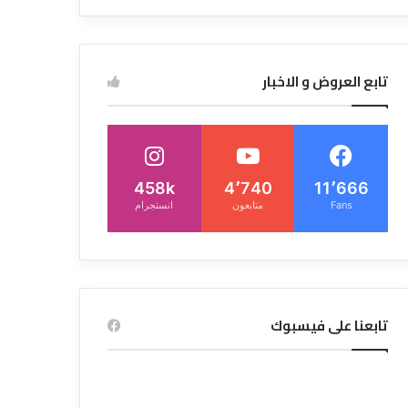
تابع العروض و الاخبار
458k
4٬740
11٬666
Fans
متابعون
انستجرام
تابعنا على فيسبوك