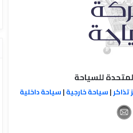
ا
ت كوم – عروض
ت
عروض شركات النقل السياحي
ا
ل
ن
ق
ل
ا
ل
س
ي
ا
لمتحدة للسياحة
ح
ي
 تذاكر
|
سياحة خارجية
|
سياحة داخلية