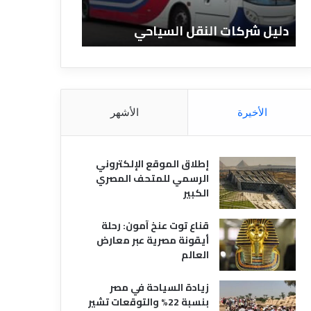
ا
ن
ت
ا
دليل شركات النقل السياحي
دليل الفنادق 
ا
د
ل
ق
ن
ا
ق
ل
ل
م
ا
ص
الأخيرة
الأشهر
ل
ر
س
ي
ي
ة
إطلاق الموقع الإلكتروني
ا
الرسمي للمتحف المصري
ح
الكبير
ي
قناع توت عنخ آمون: رحلة
أيقونة مصرية عبر معارض
العالم
زيادة السياحة في مصر
بنسبة 22% والتوقعات تشير