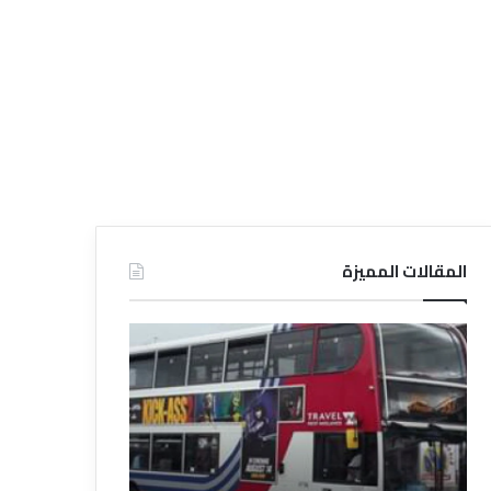
المقالات المميزة
د
د
ل
ل
ي
ي
ل
ل
ش
ا
ر
ل
ك
ف