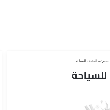
لسعودية المتحدة للسياحة
للسياحة
ع
ر
و
ض
ش
ر
ك