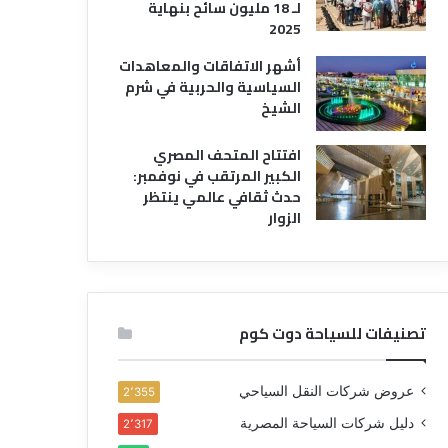
لـ 18 مليون سائح بنهاية
2025
أشهر الاتفاقات والمعاهدات
السياسية والحربية في شرم
الشيخ
افتتاح المتحف المصري
الكبير المرتقب في نوفمبر:
حدث ثقافي عالمي ينتظر
الزوار
تصنيفات للسياحة دوت كوم
عروض شركات النقل السياحي
2٬355
دليل شركات السياحة المصرية
2٬317