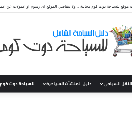
ي طلباتكم و استفسارتكم ... لو عندك سؤال او استفسار ماتدرددش فى طلب الم
النقل السياحي
دليل المنشآت السياحية
للسياحة دوت كوم