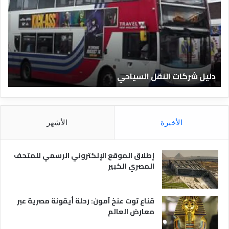
ي
ي
ل
ل
ش
ا
ر
ل
ك
ف
ا
ن
ت
ا
دليل شركات النقل السياحي
د
ا
د
ل
ق
ن
ا
ق
ل
ل
م
الأخيرة
الأشهر
ا
ص
ل
ر
س
ي
إطلاق الموقع الإلكتروني الرسمي للمتحف
ي
ة
المصري الكبير
ا
ح
ي
قناع توت عنخ آمون: رحلة أيقونة مصرية عبر
معارض العالم