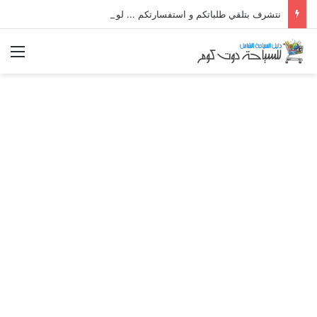
نتشرف بتلقي طلباتكم و استفسارتكم ... لو عندك سؤال او استفسار ماتدرددش فى طلب المساعدة
الق