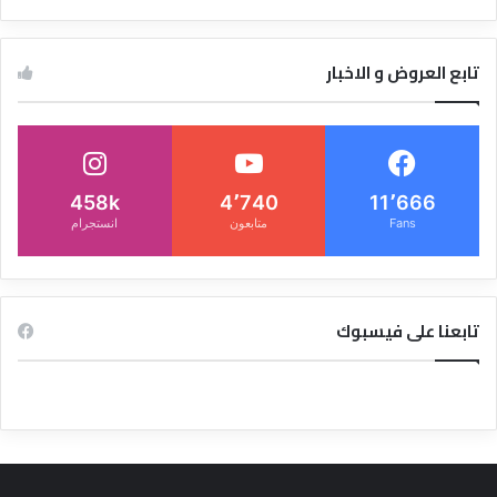
تابع العروض و الاخبار
458k
4٬740
11٬666
Fans
متابعون
انستجرام
تابعنا على فيسبوك