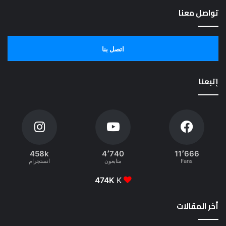
تواصل معنا
اتصل بنا
إتبعنا
458k
4٬740
11٬666
Fans
متابعون
انستجرام
474K
K
أخر المقالات