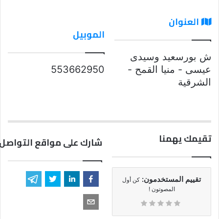
العنوان
الموبيل
ش بورسعيد وسيدى
عيسى - منيا القمح -
553662950
الشرقية
تقيمك يهمنا
شارك على مواقع التواصل 
تقييم المستخدمون:
كن أول
المصوتون !