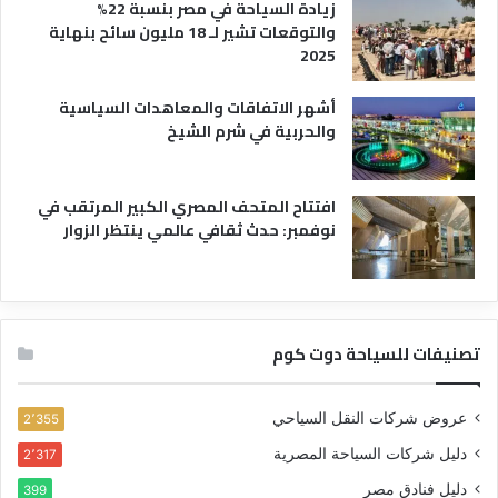
زيادة السياحة في مصر بنسبة 22%
والتوقعات تشير لـ 18 مليون سائح بنهاية
2025
أشهر الاتفاقات والمعاهدات السياسية
والحربية في شرم الشيخ
افتتاح المتحف المصري الكبير المرتقب في
نوفمبر: حدث ثقافي عالمي ينتظر الزوار
تصنيفات للسياحة دوت كوم
عروض شركات النقل السياحي
2٬355
دليل شركات السياحة المصرية
2٬317
دليل فنادق مصر
399