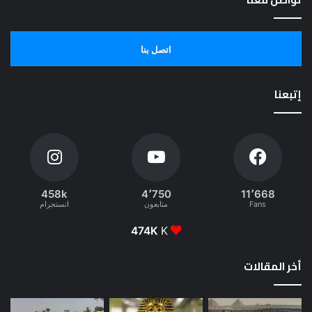
اتصل بنا
إتبعنا
458k
4٬750
11٬668
Fans
متابعون
انستجرام
474K
K
أخر المقالات