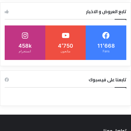
تابع العروض و الاخبار
458k
4٬750
11٬668
Fans
متابعون
انستجرام
تابعنا على فيسبوك
تواصل معنا