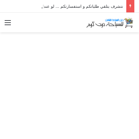
نتشرف بتلقي طلباتكم و استفسارتكم ... لو عندك سؤال او استفسار ماتدرددش فى طلب المساعدة
الق