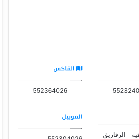
الفاكس
552364026
552324
الموبيل
رقيه - الزقازيق -
552304026