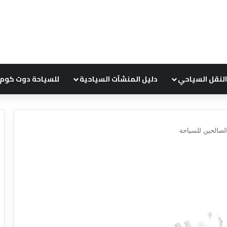
النقل السياحي
دليل المنشآت السياحية
للسياحة دوت كوم
لصالحين للسياحة
ع
ر
و
ض
ش
ر
ك