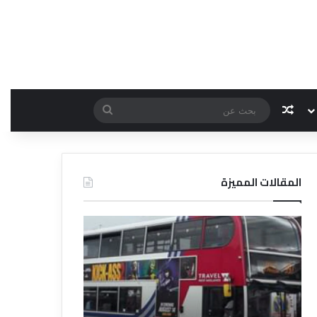
مقال عشوائي
بحث
عن
المقالات المميزة
د
د
ل
ل
ي
ي
ل
ل
ش
ا
ر
ل
ك
ف