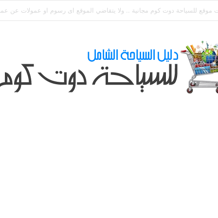
ي طلباتكم و استفسارتكم ... لو عندك سؤال او استفسار ماتدرددش فى طلب الم