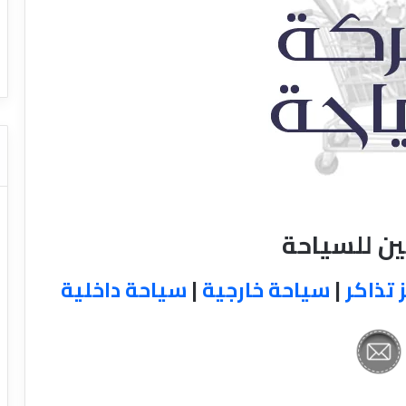
ا
ت كوم – عروض
ت
عروض شركات النقل السياحي
ا
ل
ن
ق
ل
ا
ل
س
ي
ا
ين للسياحة
ح
ي
 تذاكر
|
سياحة خارجية
|
سياحة داخلية