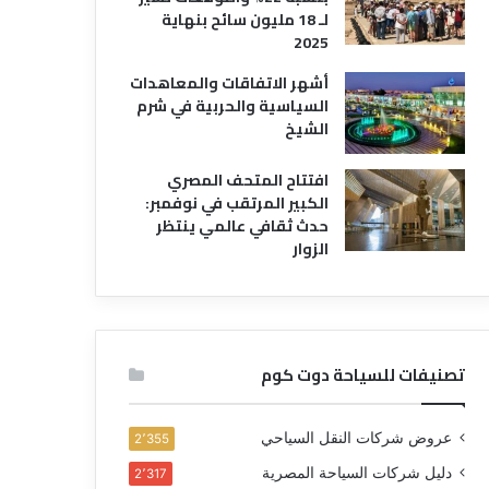
لـ 18 مليون سائح بنهاية
2025
أشهر الاتفاقات والمعاهدات
السياسية والحربية في شرم
الشيخ
افتتاح المتحف المصري
الكبير المرتقب في نوفمبر:
حدث ثقافي عالمي ينتظر
الزوار
تصنيفات للسياحة دوت كوم
عروض شركات النقل السياحي
2٬355
دليل شركات السياحة المصرية
2٬317