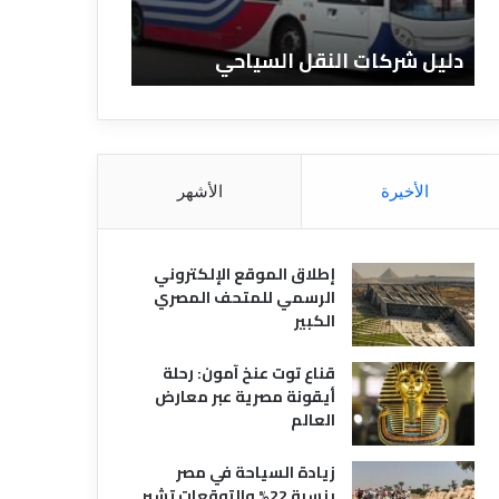
ا
ن
ت
ا
دليل شركات النقل السياحي
دليل الفنادق 
ا
د
ل
ق
ن
ا
ق
ل
ل
م
ا
ص
الأخيرة
الأشهر
ل
ر
س
ي
ي
ة
إطلاق الموقع الإلكتروني
ا
الرسمي للمتحف المصري
ح
الكبير
ي
قناع توت عنخ آمون: رحلة
أيقونة مصرية عبر معارض
العالم
زيادة السياحة في مصر
بنسبة 22% والتوقعات تشير