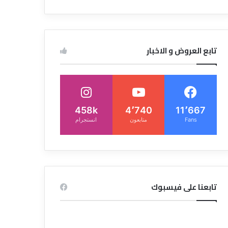
تابع العروض و الاخبار
458k
4٬740
11٬667
Fans
متابعون
انستجرام
تابعنا على فيسبوك