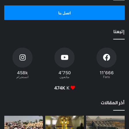
اتصل بنا
إتبعنا
458k
4٬750
11٬666
Fans
متابعون
انستجرام
474K
K
أخر المقالات