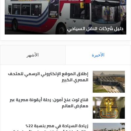
ر
ل
ك
ف
ا
ن
ت
ا
دليل شركات النقل السياحي
د
ا
د
ل
ق
ن
ا
ق
ل
ل
م
الأخيرة
الأشهر
ا
ص
ل
ر
س
ي
إطلاق الموقع الإلكتروني الرسمي للمتحف
ي
ة
المصري الكبير
ا
ح
ي
قناع توت عنخ آمون: رحلة أيقونة مصرية عبر
معارض العالم
زيادة السياحة في مصر بنسبة 22%