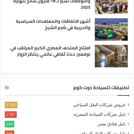
والتوقعات تشير لـ 18 مليون سائح بنهاية
2025
أشهر الاتفاقات والمعاهدات السياسية
والحربية في شرم الشيخ
افتتاح المتحف المصري الكبير المرتقب في
نوفمبر: حدث ثقافي عالمي ينتظر الزوار
تصنيفات للسياحة دوت كوم
عروض شركات النقل السياحي
2٬355
دليل شركات السياحة المصرية
2٬317
دليل فنادق مصر
399
دليل شركات النقل السياحي
206