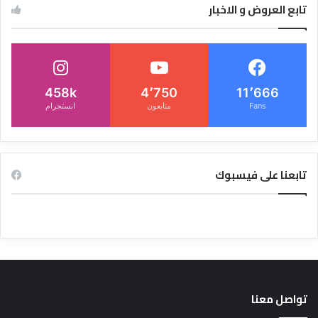
تابع العروض و الاخبار
458k
4٬750
11٬666
Fans
متابعون
انستجرام
تابعنا على فيسبوك
تواصل معنا