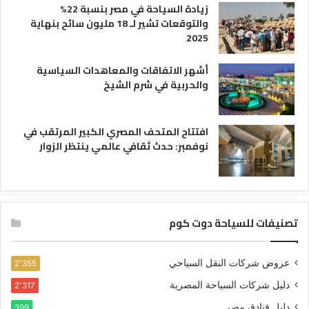
زيادة السياحة في مصر بنسبة 22%
والتوقعات تشير لـ 18 مليون سائح بنهاية
2025
أشهر الاتفاقات والمعاهدات السياسية
والحربية في شرم الشيخ
افتتاح المتحف المصري الكبير المرتقب في
نوفمبر: حدث ثقافي عالمي ينتظر الزوار
تصنيفات للسياحة دوت كوم
عروض شركات النقل السياحي
2٬355
دليل شركات السياحة المصرية
2٬317
دليل فنادق مصر
399