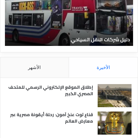
ل
ل
ش
ا
ر
ل
ك
ف
ا
ن
ت
ا
دليل شركات النقل السياحي
د
ا
د
ل
ق
ن
ا
ق
ل
ل
م
الأخيرة
الأشهر
ا
ص
ل
ر
س
ي
إطلاق الموقع الإلكتروني الرسمي للمتحف
ي
ة
المصري الكبير
ا
ح
ي
قناع توت عنخ آمون: رحلة أيقونة مصرية عبر
معارض العالم