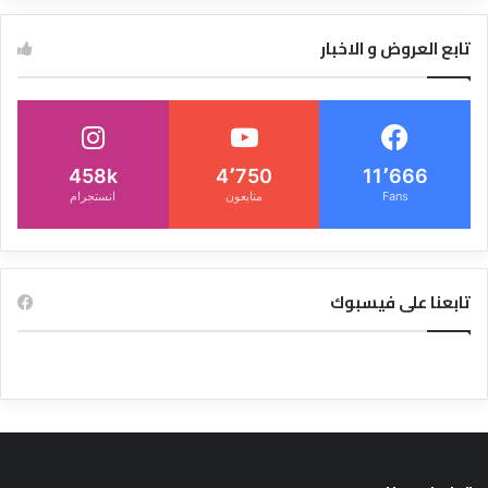
تابع العروض و الاخبار
458k
4٬750
11٬666
Fans
متابعون
انستجرام
تابعنا على فيسبوك