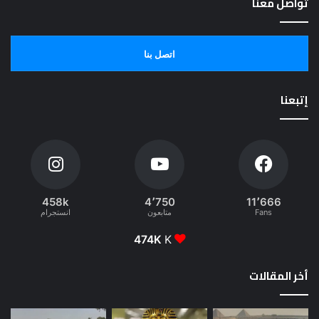
تواصل معنا
اتصل بنا
إتبعنا
458k
4٬750
11٬666
Fans
متابعون
انستجرام
474K
K
أخر المقالات