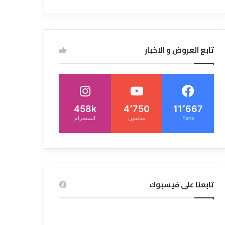
تابع العروض و الاخبار
458k
4٬750
11٬667
Fans
متابعون
انستجرام
تابعنا على فيسبوك