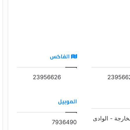
الفاكس
23956626
239566
الموبيل
خارجة - الوادى
7936490