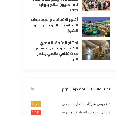
لـ 18 مليون سائح بنهاية
2025
أشهر الاتفاقات والمعاهدات
السياسية والحربية في شرم
الشيخ
افتتاح المتحف المصري
الكبير المرتقب في نوفمبر:
حدث ثقافي عالمي ينتظر
الزوار
تصنيفات للسياحة دوت كوم
عروض شركات النقل السياحي
2٬355
دليل شركات السياحة المصرية
2٬317