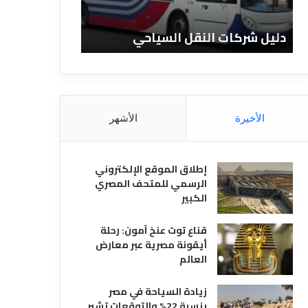
ا
ن
ت
ا
دليل شركات النقل السياحي
دليل الفنادق 
ا
د
ل
ق
ن
ا
ق
ل
ل
م
ا
ص
الأخيرة
الأشهر
ل
ر
س
ي
ي
ة
إطلاق الموقع الإلكتروني
ا
الرسمي للمتحف المصري
ح
الكبير
ي
قناع توت عنخ آمون: رحلة
أيقونة مصرية عبر معارض
العالم
زيادة السياحة في مصر
بنسبة 22% والتوقعات تشير