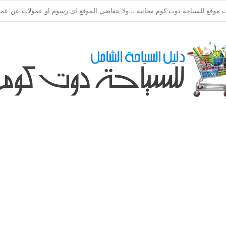
ي طلباتكم و استفسارتكم ... لو عندك سؤال او استفسار ماتدرددش فى طلب الم