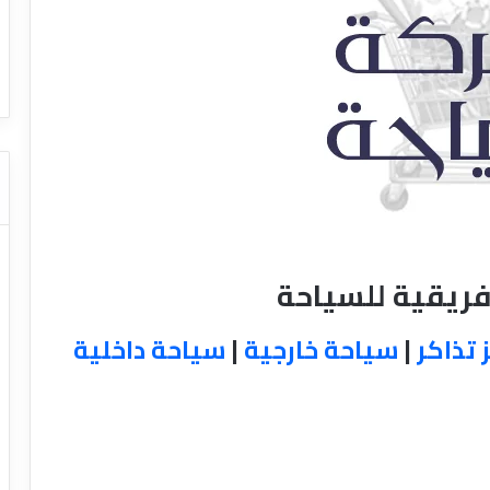
ا
ت كوم – عروض
ت
عروض شركات النقل السياحي
ا
ل
ن
ق
ل
ا
ل
س
ي
ا
فريقية للسياحة
ح
ي
 تذاكر
|
سياحة خارجية
|
سياحة داخلية