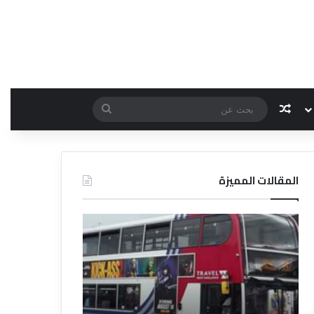
مقال عشوائي
بحث
عن
المقالات المميزة
د
د
ل
ل
ي
ي
ل
ل
ش
ا
ر
ل
ك
ف