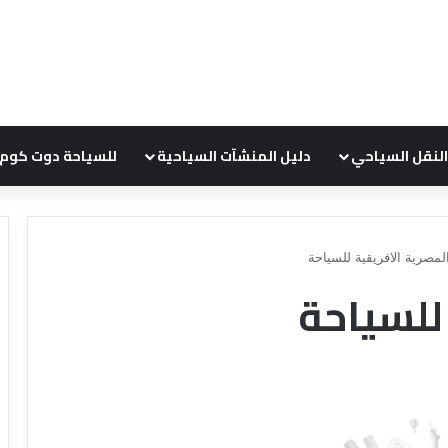
النقل السياحي
دليل المنشآت السياحية
للسياحة دوت كوم
لمصرية الافريقية للسياحة
للسياحة
ع
ر
و
ض
ش
ر
ك