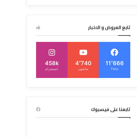
تابع العروض و الاخبار
458k
4٬740
11٬666
Fans
متابعون
انستجرام
تابعنا على فيسبوك