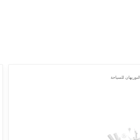
لنوريهان للسياحة
ع
ر
و
ض
ش
ر
ك