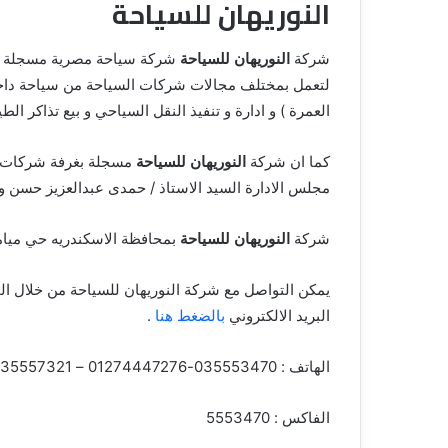
النوريهان للسياحة
شركة
النوريهان للسياحة
لتعمل بمختلف مجالات شركات السياحة من سياحة داخلية
العمرة ) و ادارة و تنفيذ النقل السياحي و بيع تذاكر الطي
كما ان شركة
النوريهان للسياحة
مسجلة بغرفة شركات ال
مجلس الادارة السيد الاستاذ / حمدى عبدالعزيز حسن و ا
شركة
النوريهان للسياحة
بمحافظة الاسكندريه حي ميامي بالعنوان 316 شارع جم
يمكن التواصل مع شركة النوريهان للسياحة من خلال ال
البريد الالكتروني
بالضغط هنا
.
الهاتف : 035553470-01274447276 – 35557321 – 1222130258 – 5557321
الفاكس : 5553470