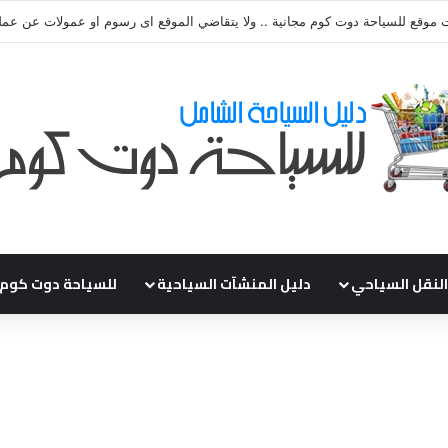
ي طلباتكم و استفسارتكم ... لو عندك سؤال او استفسار ماتدرددش فى طلب الم
النقل السياحي
دليل المنشآت السياحية
للسياحة دوت كوم