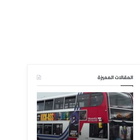
المقالات المميزة
د
د
ل
ل
ي
ي
ل
ل
ش
ا
ر
ل
ك
ف