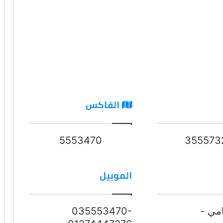
الفاكس
5553470
355573
الموبيل
امي -
035553470-