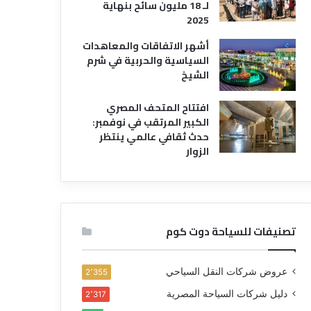
لـ 18 مليون سائح بنهاية
2025
أشهر الاتفاقات والمعاهدات
السياسية والحربية في شرم
الشيخ
افتتاح المتحف المصري
الكبير المرتقب في نوفمبر:
حدث ثقافي عالمي ينتظر
الزوار
تصنيفات للسياحة دوت كوم
عروض شركات النقل السياحي
2٬355
دليل شركات السياحة المصرية
2٬317