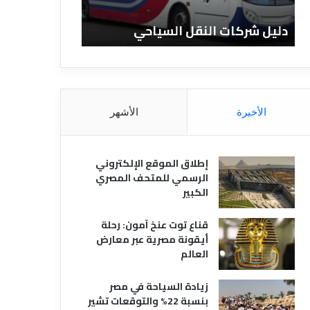
ا
ن
ت
ا
دليل شركات النقل السياحي
دليل الفنادق 
ا
د
ل
ق
ن
ا
ق
ل
ل
م
ا
ص
الأخيرة
الأشهر
ل
ر
س
ي
ي
ة
إطلاق الموقع الإلكتروني
ا
الرسمي للمتحف المصري
ح
الكبير
ي
قناع توت عنخ آمون: رحلة
أيقونة مصرية عبر معارض
العالم
زيادة السياحة في مصر
بنسبة 22% والتوقعات تشير