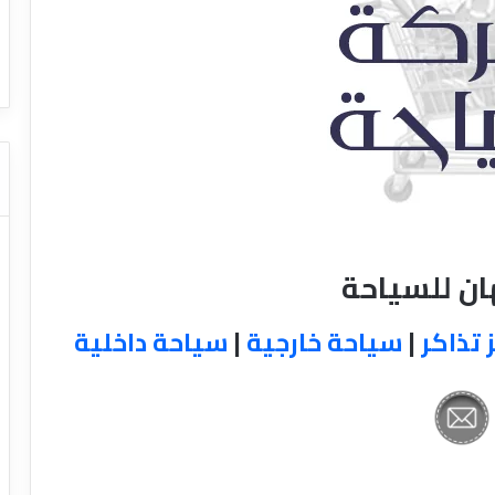
ا
ت كوم – عروض
ت
عروض شركات النقل السياحي
ا
ل
ن
ق
ل
ا
ل
س
ي
ا
ان للسياحة
ح
ي
 تذاكر
|
سياحة خارجية
|
سياحة داخلية