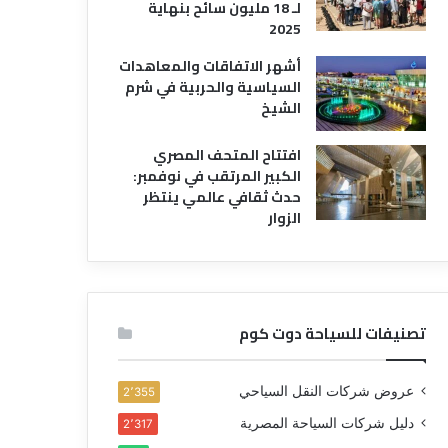
لـ 18 مليون سائح بنهاية
2025
أشهر الاتفاقات والمعاهدات
السياسية والحربية في شرم
الشيخ
افتتاح المتحف المصري
الكبير المرتقب في نوفمبر:
حدث ثقافي عالمي ينتظر
الزوار
تصنيفات للسياحة دوت كوم
عروض شركات النقل السياحي
2٬355
دليل شركات السياحة المصرية
2٬317