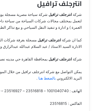
انترجلف ترافيل
شركة
انترجلف ترافيل
لتعمل بمختلف مجالات شركات السياحة من سياحة داخلية
العمرة ) و ادارة و تنفيذ النقل السياحي و بيع تذاكر الطي
كما ان شركة
انترجلف ترافيل
مسجلة بغرفة شركات السف
الادارة السيد الاستاذ / عبد السلام عبدالله عبدالرازق و
شركة
انترجلف ترافيل
بمحافظة القاهرة حي مدينه نصر بالعنوان 6 حى السفارات ام
يمكن التواصل مع شركة انترجلف ترافيل من خلال الموق
البريد الالكتروني
بالضغط هنا
.
الهاتف : 1001040740 – 23516818 – 23516927 – 0
الفاكس : 23516815