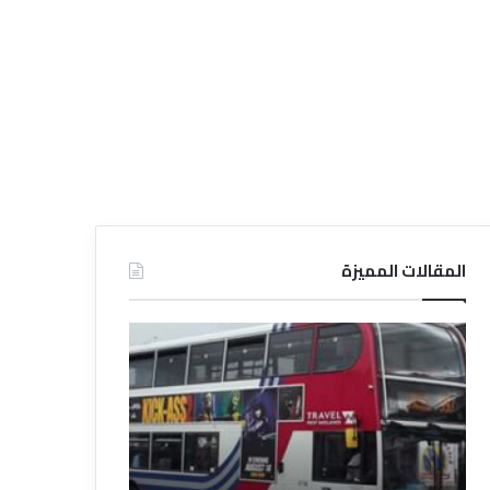
المقالات المميزة
د
د
ل
ل
ي
ي
ل
ل
ش
ا
ر
ل
ك
ف