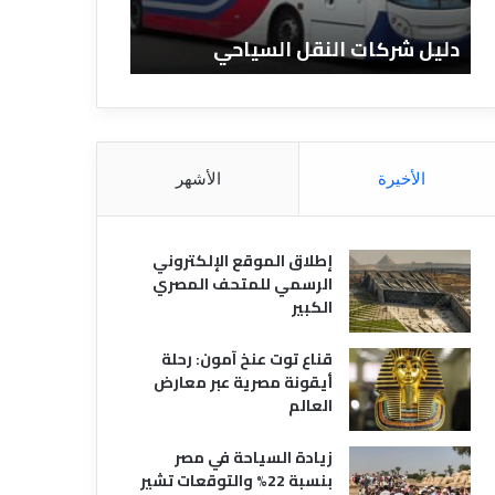
ا
ن
ت
ا
دليل شركات النقل السياحي
دليل الفنادق 
ا
د
ل
ق
ن
ا
ق
ل
ل
م
ا
ص
الأخيرة
الأشهر
ل
ر
س
ي
ي
ة
إطلاق الموقع الإلكتروني
ا
الرسمي للمتحف المصري
ح
الكبير
ي
قناع توت عنخ آمون: رحلة
أيقونة مصرية عبر معارض
العالم
زيادة السياحة في مصر
بنسبة 22% والتوقعات تشير