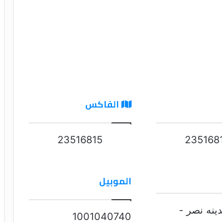
الفاكس
23516815
235168
الموبيل
ينه نصر -
1001040740