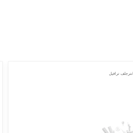
نترجلف ترافيل
ع
ر
و
ض
ش
ر
ك