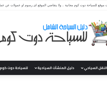
ي طلباتكم و استفسارتكم ... لو عندك سؤال او استفسار ماتدرددش فى طلب الم
النقل السياحي
دليل المنشآت السياحية
للسياحة دوت كوم