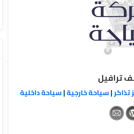
ا
ت كوم – عروض
ت
عروض شركات النقل السياحي
ا
ل
ن
ق
ل
ا
ل
س
ي
ا
لف ترافيل
ح
ي
 تذاكر
|
سياحة خارجية
|
سياحة داخلية