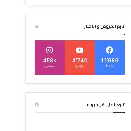
تابع العروض و الاخبار
458k
4٬740
11٬666
Fans
متابعون
انستجرام
تابعنا على فيسبوك