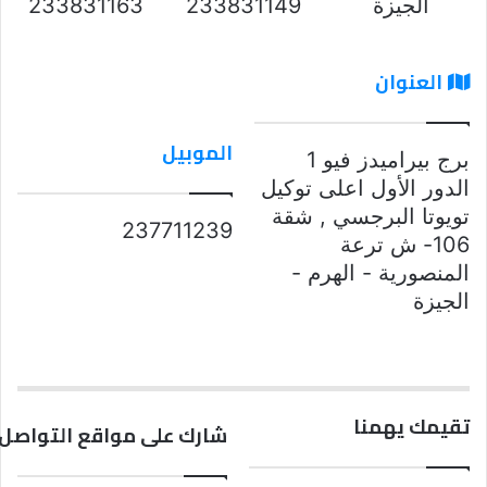
الجيزة
233831149
233831163
العنوان
الموبيل
برج بيراميدز فيو 1
الدور الأول اعلى توكيل
تويوتا البرجسي , شقة
237711239
106- ش ترعة
المنصورية - الهرم -
الجيزة
تقيمك يهمنا
شارك على مواقع التواصل 