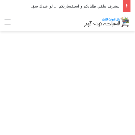
نتشرف بتلقي طلباتكم و استفسارتكم ... لو عندك سؤال او استفسار ماتدرددش فى طلب المساعدة
الق