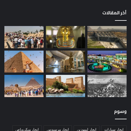
أخر المقالات
وسوم
ايجار سيارات
ايجار ليموزين
ايجار مرسيدس
ايجار ميكروباص