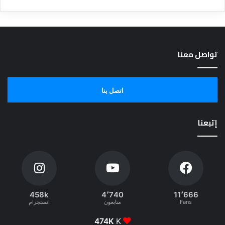
تواصل معنا
اتصل بنا
إتبعنا
458k
4٬740
11٬666
Fans
متابعون
انستجرام
474K
K