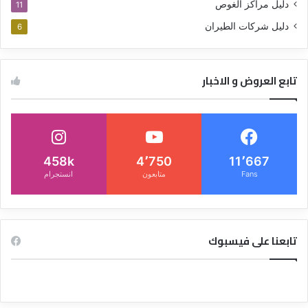
دليل مراكز الغوص
11
دليل شركات الطيران
6
تابع العروض و الاخبار
458k
4٬750
11٬667
Fans
متابعون
انستجرام
تابعنا على فيسبوك