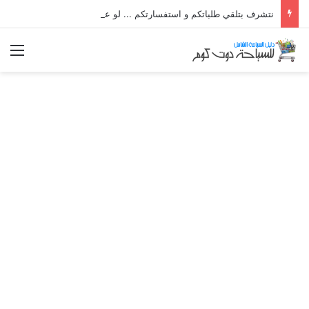
نتشرف بتلقي طلباتكم و استفسارتكم ... لو عندك سؤال او استفسار ماتدرددش فى طلب المساعدة
الق