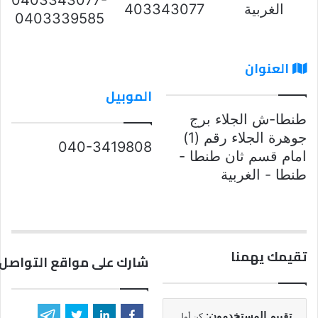
الغربية
403343077
0403339585
العنوان
الموبيل
طنطا-ش الجلاء برج
جوهرة الجلاء رقم (1)
040-3419808
امام قسم ثان طنطا -
طنطا - الغربية
تقيمك يهمنا
شارك على مواقع التواصل 
تقييم المستخدمون:
كن أول