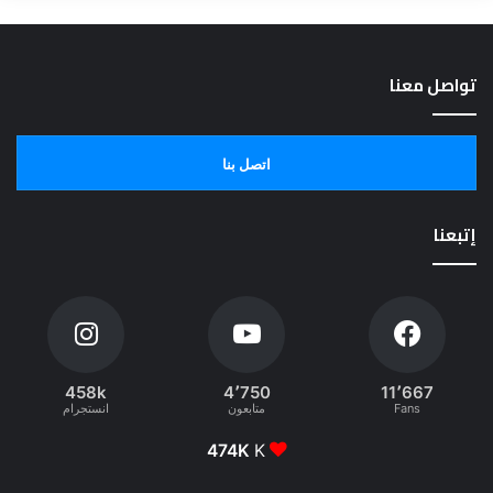
تواصل معنا
اتصل بنا
إتبعنا
458k
4٬750
11٬667
Fans
متابعون
انستجرام
474K
K