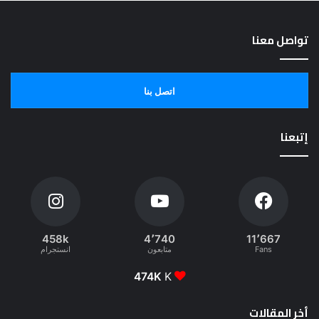
تواصل معنا
اتصل بنا
إتبعنا
458k
4٬740
11٬667
Fans
متابعون
انستجرام
474K
K
أخر المقالات