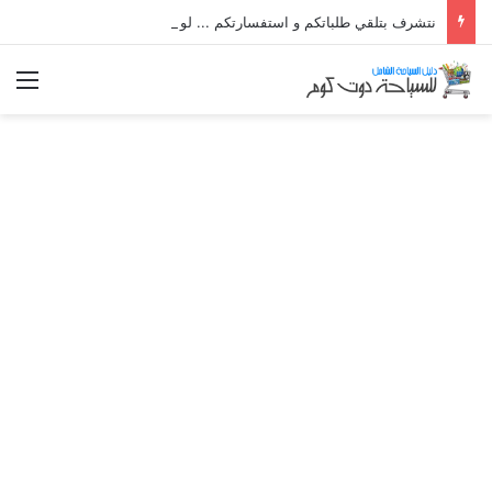
نتشرف بتلقي طلباتكم و استفسارتكم ... لو عندك سؤال او استفسار ماتدرددش فى طلب المساعدة
الق