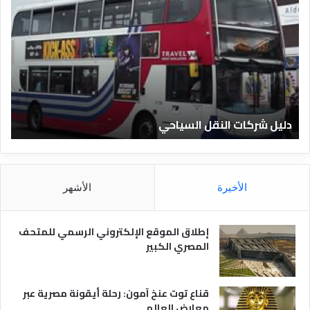
ل
ل
ي
ي
ل
ل
ش
ا
ر
ل
ك
ف
ا
ن
ت
ا
دليل شركات النقل السياحي
د
ا
د
ل
ق
ن
ا
ق
ل
ل
م
الأخيرة
الأشهر
ا
ص
ل
ر
س
ي
إطلاق الموقع الإلكتروني الرسمي للمتحف
ي
ة
المصري الكبير
ا
ح
ي
قناع توت عنخ آمون: رحلة أيقونة مصرية عبر
معارض العالم