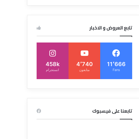
تابع العروض و الاخبار
458k
4٬740
11٬666
Fans
متابعون
انستجرام
تابعنا على فيسبوك