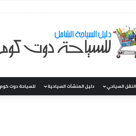
قي طلباتكم و استفسارتكم ... لو عندك سؤال او استفسار ماتدرددش فى طلب ال
النقل السياحي
دليل المنشآت السياحية
للسياحة دوت كوم