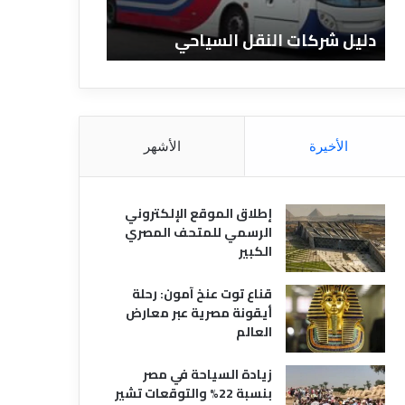
ا
ن
ت
ا
دليل شركات النقل السياحي
دليل الفنادق 
ا
د
ل
ق
ن
ا
ق
ل
ل
م
ا
ص
الأخيرة
الأشهر
ل
ر
س
ي
ي
ة
إطلاق الموقع الإلكتروني
ا
الرسمي للمتحف المصري
ح
الكبير
ي
قناع توت عنخ آمون: رحلة
أيقونة مصرية عبر معارض
العالم
زيادة السياحة في مصر
بنسبة 22% والتوقعات تشير