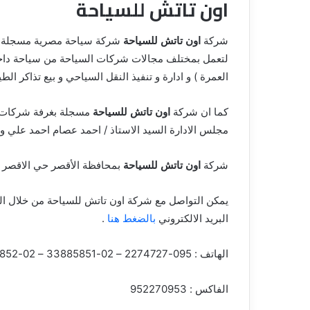
اون تاتش للسياحة
شركة
اون تاتش للسياحة
لتعمل بمختلف مجالات شركات السياحة من سياحة داخلية
العمرة ) و ادارة و تنفيذ النقل السياحي و بيع تذاكر الطي
كما ان شركة
اون تاتش للسياحة
مسجلة بغرفة شركات ال
مجلس الادارة السيد الاستاذ / احمد عصام احمد علي و ا
شركة
اون تاتش للسياحة
بمحافظة الأقصر حي الاقصر بالعنوان عقار 18 خلف ال
يمكن التواصل مع شركة اون تاتش للسياحة من خلال ال
البريد الالكتروني
بالضغط هنا
.
الهاتف : 095-2274727 – 02-33885851 – 02-33885852 – 1000095800
الفاكس : 952270953