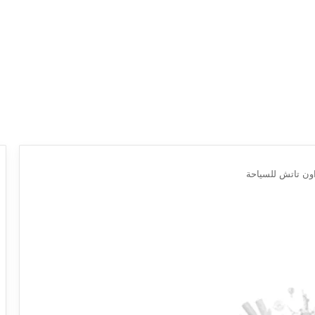
ون تاتش للسياحة
ع
ر
و
ض
ش
ر
ك