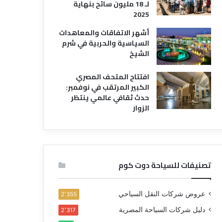
لـ 18 مليون سائح بنهاية
2025
أشهر الاتفاقات والمعاهدات
السياسية والحربية في شرم
الشيخ
افتتاح المتحف المصري
الكبير المرتقب في نوفمبر:
حدث ثقافي عالمي ينتظر
الزوار
تصنيفات للسياحة دوت كوم
عروض شركات النقل السياحي
2٬355
دليل شركات السياحة المصرية
2٬317