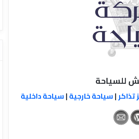
ا
ت كوم – عروض
ت
عروض شركات النقل السياحي
ا
ل
ن
ق
ل
ا
ل
س
ي
ا
تش للسياحة
ح
ي
 تذاكر
|
سياحة خارجية
|
سياحة داخلية