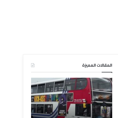
المقالات المميزة
د
د
ل
ل
ي
ي
ل
ل
ش
ا
ر
ل
ك
ف