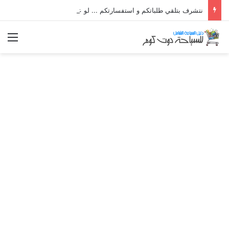
نتشرف بتلقي طلباتكم و استفسارتكم ... لو عندك سؤال او استفسار ماتدرددش فى طلب المساعدة
الق