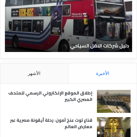
ي
ي
ل
ل
ش
ا
ر
ل
ك
ف
ا
ن
ت
ا
دليل شركات النقل السياحي
د
ا
د
ل
ق
ن
ا
ق
ل
ل
م
الأخيرة
الأشهر
ا
ص
ل
ر
س
ي
إطلاق الموقع الإلكتروني الرسمي للمتحف
ي
ة
المصري الكبير
ا
ح
ي
قناع توت عنخ آمون: رحلة أيقونة مصرية عبر
معارض العالم