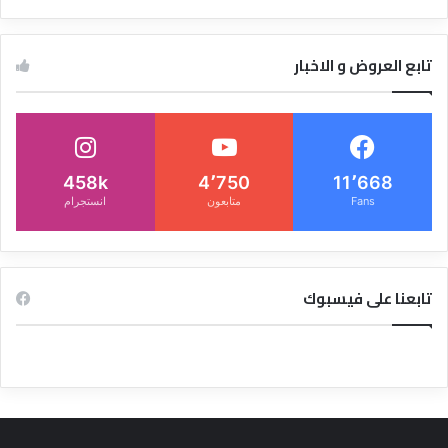
تابع العروض و الاخبار
458k
4٬750
11٬668
Fans
متابعون
انستجرام
تابعنا على فيسبوك