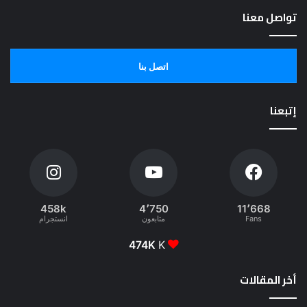
تواصل معنا
اتصل بنا
إتبعنا
458k
4٬750
11٬668
Fans
متابعون
انستجرام
474K
K
أخر المقالات