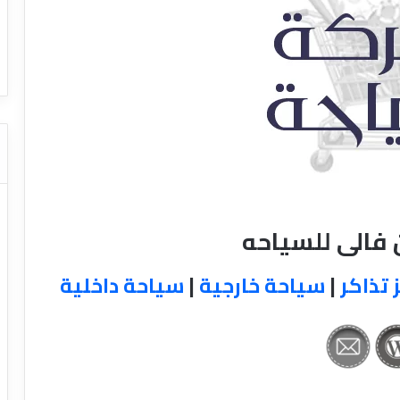
ا
ت كوم – عروض
ت
عروض شركات النقل السياحي
ا
ل
ن
ق
ل
ا
ل
س
ي
ا
 فالى للسياحه
ح
ي
 تذاكر
|
سياحة خارجية
|
سياحة داخلية