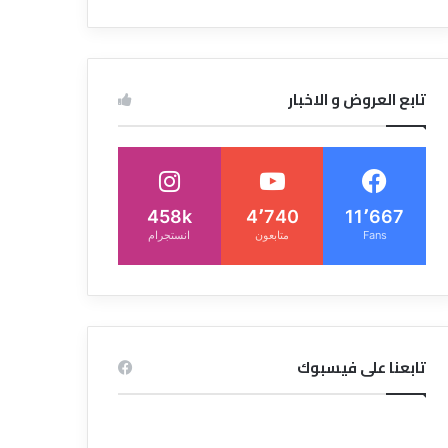
تابع العروض و الاخبار
458k
4٬740
11٬667
Fans
متابعون
انستجرام
تابعنا على فيسبوك