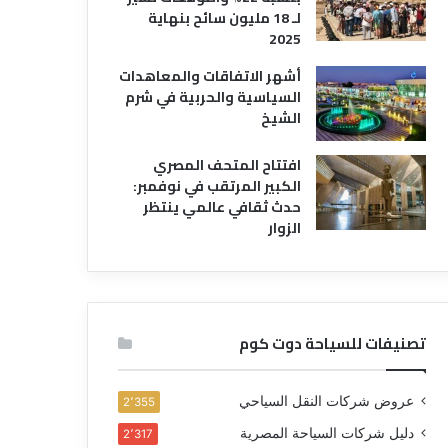
لـ 18 مليون سائح بنهاية
2025
أشهر الاتفاقات والمعاهدات
السياسية والحربية في شرم
الشيخ
افتتاح المتحف المصري
الكبير المرتقب في نوفمبر:
حدث ثقافي عالمي ينتظر
الزوار
تصنيفات للسياحة دوت كوم
عروض شركات النقل السياحي
2٬355
دليل شركات السياحة المصرية
2٬317