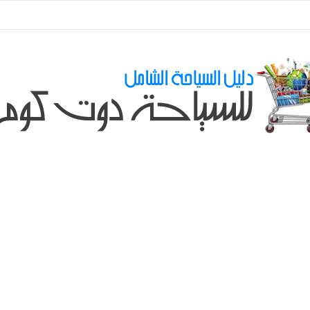
ي طلباتكم و استفسارتكم ... لو عندك سؤال او استفسار ماتدرددش فى طلب الم