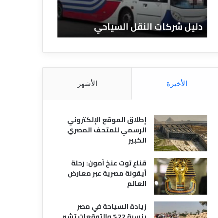
ا
ن
ت
ا
دليل شركات النقل السياحي
دليل الفنادق 
ا
د
ل
ق
ن
ا
ق
ل
ل
م
ا
ص
الأخيرة
الأشهر
ل
ر
س
ي
ي
ة
إطلاق الموقع الإلكتروني
ا
الرسمي للمتحف المصري
ح
الكبير
ي
قناع توت عنخ آمون: رحلة
أيقونة مصرية عبر معارض
العالم
زيادة السياحة في مصر
بنسبة 22% والتوقعات تشير