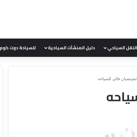
النقل السياحي
دليل المنشآت السياحية
للسياحة دوت كوم
يجيبشيان فالى للسياحه
سياحه
ع
ر
و
ض
ش
ر
ك