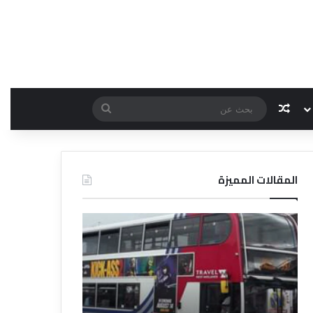
مقال عشوائي
بحث
عن
المقالات المميزة
د
د
ل
ل
ي
ي
ل
ل
ش
ا
ر
ل
ك
ف