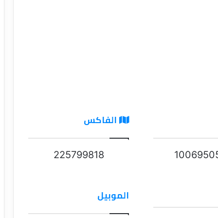
الفاكس
225799818
1006950
الموبيل