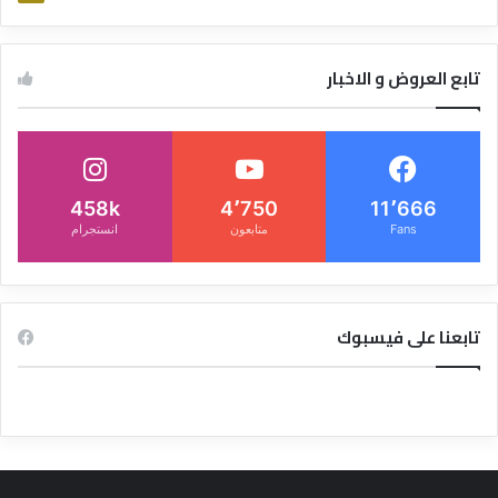
تابع العروض و الاخبار
458k
4٬750
11٬666
Fans
متابعون
انستجرام
تابعنا على فيسبوك