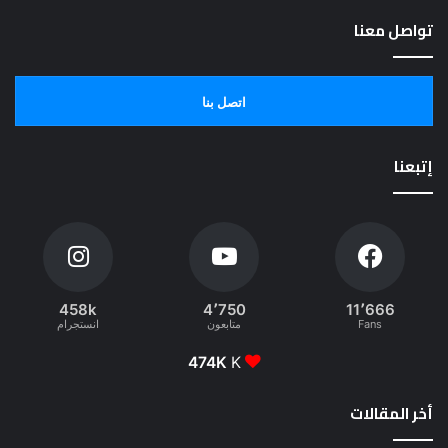
تواصل معنا
اتصل بنا
إتبعنا
458k
4٬750
11٬666
Fans
متابعون
انستجرام
474K
K
أخر المقالات