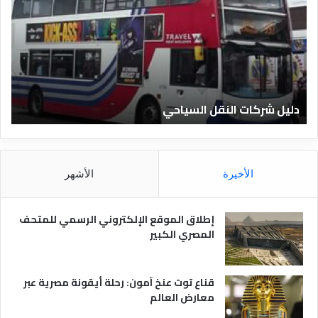
ي
ي
ل
ل
ش
ا
ر
ل
ك
ف
ا
ن
ت
ا
دليل شركات النقل السياحي
د
ا
د
ل
ق
ن
ا
ق
ل
ل
م
الأخيرة
الأشهر
ا
ص
ل
ر
س
ي
إطلاق الموقع الإلكتروني الرسمي للمتحف
ي
ة
المصري الكبير
ا
ح
ي
قناع توت عنخ آمون: رحلة أيقونة مصرية عبر
معارض العالم