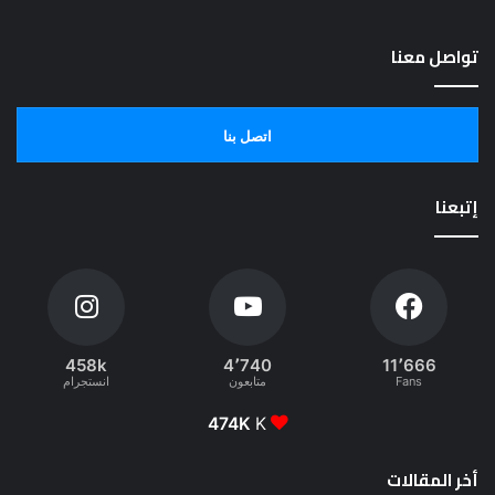
تواصل معنا
اتصل بنا
إتبعنا
458k
4٬740
11٬666
Fans
متابعون
انستجرام
474K
K
أخر المقالات