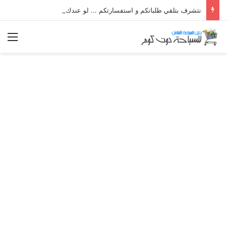
نتشرف بتلقي طلباتكم و استفسارتكم ... لو عندك سؤال او استفسار ماتدرددش فى طلب المساعدة
الق