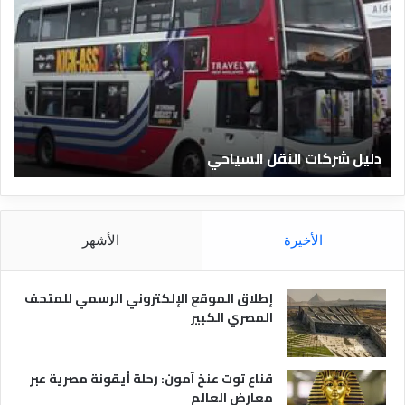
ل
ل
ي
ي
ل
ل
ش
ا
ر
ل
ك
ف
ا
ن
ت
ا
دليل شركات النقل السياحي
د
ا
د
ل
ق
ن
ا
ق
ل
ل
م
الأخيرة
الأشهر
ا
ص
ل
ر
س
ي
إطلاق الموقع الإلكتروني الرسمي للمتحف
ي
ة
المصري الكبير
ا
ح
ي
قناع توت عنخ آمون: رحلة أيقونة مصرية عبر
معارض العالم