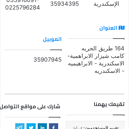
الإسكندرية
35934395
0225796284
العنوان
الموبيل
164 طريق الحريه
كامب شيزار الابراهمية-
35907945
الاسكندرية - الابراهيميه
- الاسكندريه
تقيمك يهمنا
شارك على مواقع التواصل 
تقييم المستخدمون:
كن أول