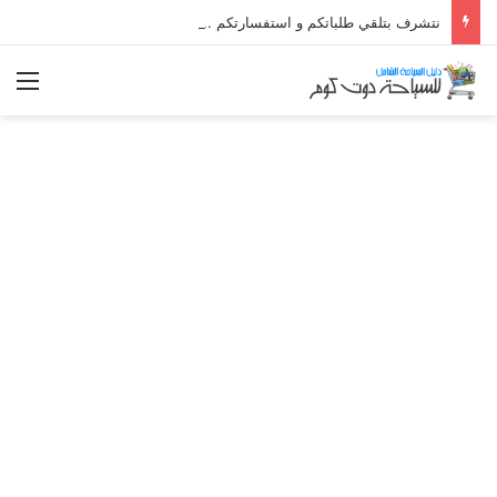
نتشرف بتلقي طلباتكم و استفسارتكم ... لو عندك سؤال او استفسار ماتدرددش فى طلب المساعدة
الق