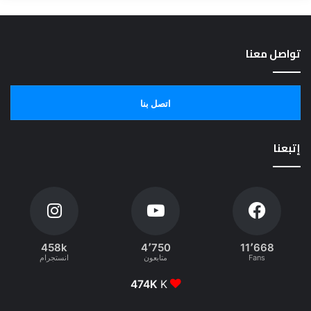
تواصل معنا
اتصل بنا
إتبعنا
458k
4٬750
11٬668
Fans
متابعون
انستجرام
474K
K