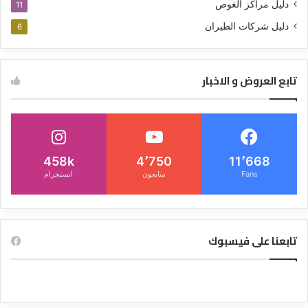
دليل مراكز الغوص
11
دليل شركات الطيران
6
تابع العروض و الاخبار
458k
4٬750
11٬668
Fans
متابعون
انستجرام
تابعنا على فيسبوك