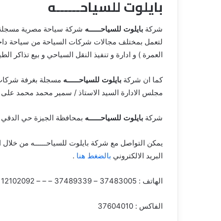
بايلوت للسياحــــــه
شركة
بايلوت للسياحــــــه
لتعمل بمختلف مجالات شركات السياحة من سياحة داخلية
العمرة ) و ادارة و تنفيذ النقل السياحي و بيع تذاكر الطي
كما ان شركة
بايلوت للسياحــــــه
مسجلة بغرفة شركات ال
مجلس الادارة السيد الاستاذ / سمير محمد محمد على ش
شركة
بايلوت للسياحــــــه
بمحافظة الجيزة حي الدقي بالعنوان 36أ.ش.
يمكن التواصل مع شركة بايلوت للسياحــــــه من خلال 
البريد الالكتروني
بالضغط هنا
.
الهاتف : 37483005 – 37489339 – – – 1112102092
الفاكس : 37604010