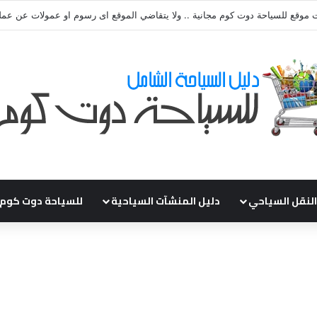
ي طلباتكم و استفسارتكم ... لو عندك سؤال او استفسار ماتدرددش فى طلب الم
النقل السياحي
دليل المنشآت السياحية
للسياحة دوت كوم