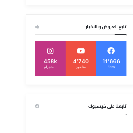
تابع العروض و الاخبار
458k
4٬740
11٬666
Fans
متابعون
انستجرام
تابعنا على فيسبوك