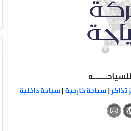
ا
ت كوم – عروض
ت
عروض شركات النقل السياحي
ا
ل
ن
ق
ل
ا
ل
س
ي
ا
لسياحــــــه
ح
ي
 تذاكر
|
سياحة خارجية
|
سياحة داخلية