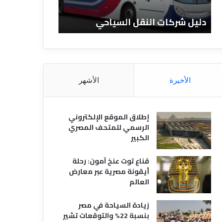
ا
ن
ت
ا
دليل شركات النقل السياحي
دليل الفنادق 
ا
د
ل
ق
ن
ا
ق
ل
ل
م
ا
ص
الأخيرة
الأشهر
ل
ر
س
ي
ي
ة
إطلاق الموقع الإلكتروني
ا
الرسمي للمتحف المصري
ح
الكبير
ي
قناع توت عنخ آمون: رحلة
أيقونة مصرية عبر معارض
العالم
زيادة السياحة في مصر
بنسبة 22% والتوقعات تشير