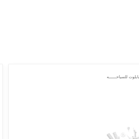
ايلوت للسياحــــــه
ع
ر
و
ض
ش
ر
ك