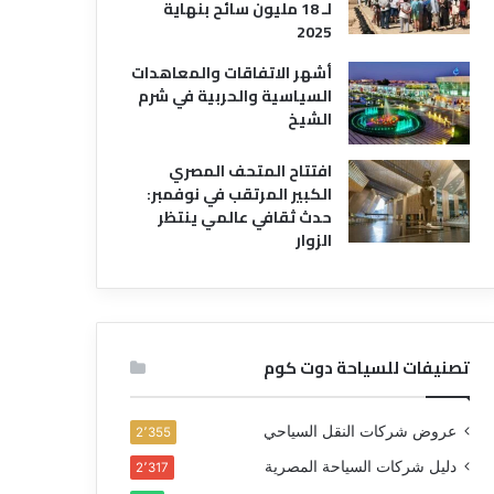
لـ 18 مليون سائح بنهاية
2025
أشهر الاتفاقات والمعاهدات
السياسية والحربية في شرم
الشيخ
افتتاح المتحف المصري
الكبير المرتقب في نوفمبر:
حدث ثقافي عالمي ينتظر
الزوار
تصنيفات للسياحة دوت كوم
عروض شركات النقل السياحي
2٬355
دليل شركات السياحة المصرية
2٬317