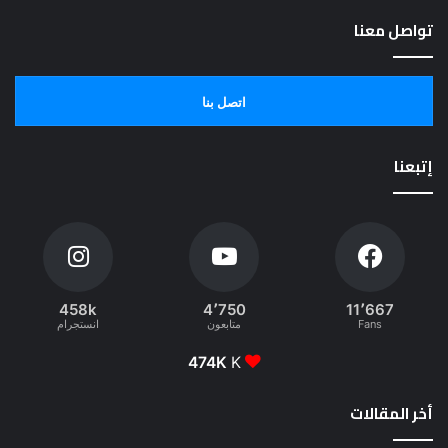
تواصل معنا
اتصل بنا
إتبعنا
458k
4٬750
11٬667
Fans
متابعون
انستجرام
474K
K
أخر المقالات