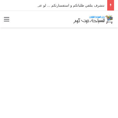
نتشرف بتلقي طلباتكم و استفسارتكم ... لو عندك سؤال او استفسار ماتدرددش فى طلب المساعدة
الق