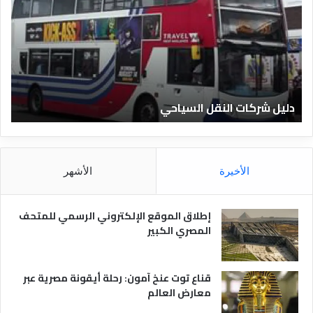
ي
ي
ل
ل
ش
ا
ر
ل
ك
ف
ا
ن
ت
ا
دليل شركات النقل السياحي
د
ا
د
ل
ق
ن
ا
ق
ل
ل
م
الأخيرة
الأشهر
ا
ص
ل
ر
س
ي
إطلاق الموقع الإلكتروني الرسمي للمتحف
ي
ة
المصري الكبير
ا
ح
ي
قناع توت عنخ آمون: رحلة أيقونة مصرية عبر
معارض العالم