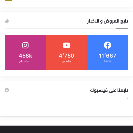
تابع العروض و الاخبار
458k
4٬750
11٬667
Fans
متابعون
انستجرام
تابعنا على فيسبوك