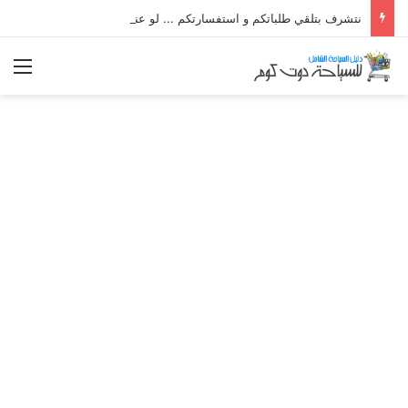
نتشرف بتلقي طلباتكم و استفسارتكم ... لو عندك سؤال او استفسار ماتدرددش فى طلب المساعدة
الق