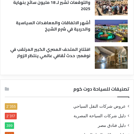
والتوقعات تشير لـ 18 مليون سائح بنهاية
2025
أشهر الاتفاقات والمعاهدات السياسية
والحربية في شرم الشيخ
افتتاح المتحف المصري الكبير المرتقب في
نوفمبر: حدث ثقافي عالمي ينتظر الزوار
تصنيفات للسياحة دوت كوم
عروض شركات النقل السياحي
2٬355
دليل شركات السياحة المصرية
2٬317
دليل فنادق مصر
399