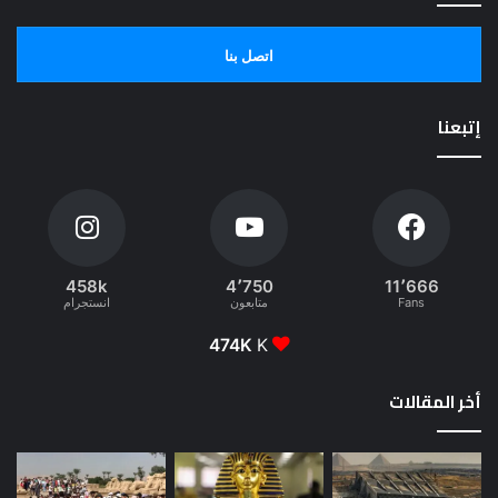
اتصل بنا
إتبعنا
458k
4٬750
11٬666
Fans
متابعون
انستجرام
474K
K
أخر المقالات