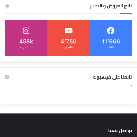
تابع العروض و الاخبار
458k
4٬750
11٬666
Fans
متابعون
انستجرام
تابعنا على فيسبوك
تواصل معنا