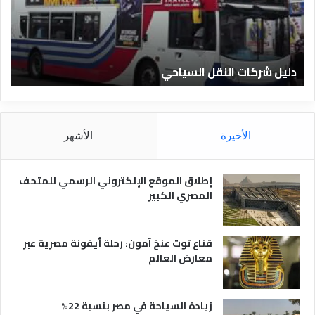
ر
ل
ك
ف
ا
ن
ت
ا
دليل شركات النقل السياحي
د
ا
د
ل
ق
ن
ا
ق
ل
ل
م
الأخيرة
الأشهر
ا
ص
ل
ر
س
ي
إطلاق الموقع الإلكتروني الرسمي للمتحف
ي
ة
المصري الكبير
ا
ح
ي
قناع توت عنخ آمون: رحلة أيقونة مصرية عبر
معارض العالم
زيادة السياحة في مصر بنسبة 22%