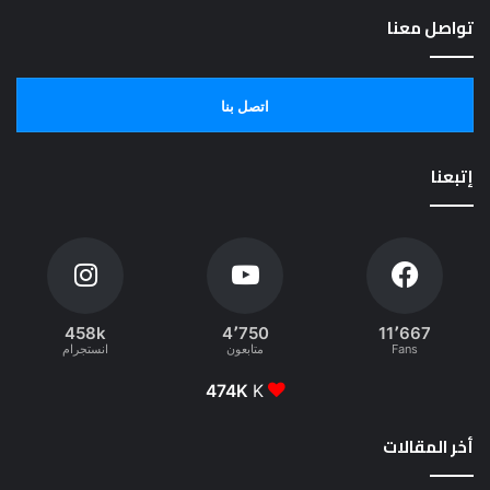
تواصل معنا
اتصل بنا
إتبعنا
458k
4٬750
11٬667
Fans
متابعون
انستجرام
474K
K
أخر المقالات