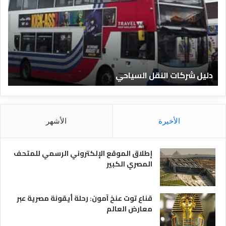
ي
ي
ل
ل
ش
ا
ر
ل
ك
ف
ا
ن
ت
ا
دليل شركات النقل السياحي
د
ا
د
ل
ق
ن
ا
ق
ل
ل
م
الأخيرة
الأشهر
ا
ص
ل
ر
س
ي
إطلاق الموقع الإلكتروني الرسمي للمتحف
ي
ة
المصري الكبير
ا
ح
ي
قناع توت عنخ آمون: رحلة أيقونة مصرية عبر
معارض العالم