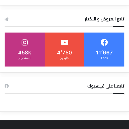
تابع العروض و الاخبار
458k
4٬750
11٬667
Fans
متابعون
انستجرام
تابعنا على فيسبوك