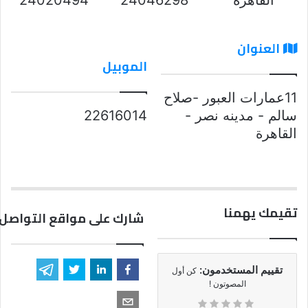
العنوان
الموبيل
11عمارات العبور -صلاح
سالم - مدينه نصر -
22616014
القاهرة
تقيمك يهمنا
شارك على مواقع التواصل 
تقييم المستخدمون:
كن أول
المصوتون !