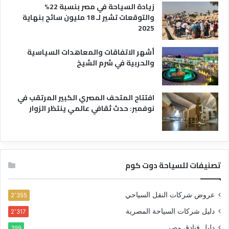
زيادة السياحة في مصر بنسبة 22%
والتوقعات تشير لـ 18 مليون سائح بنهاية
2025
أشهر الاتفاقات والمعاهدات السياسية
والحربية في شرم الشيخ
افتتاح المتحف المصري الكبير المرتقب في
نوفمبر: حدث ثقافي عالمي ينتظر الزوار
تصنيفات للسياحة دوت كوم
عروض شركات النقل السياحي
2٬355
دليل شركات السياحة المصرية
2٬317
دليل فنادق مصر
399