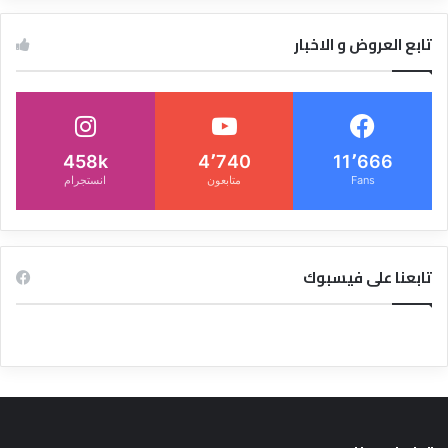
تابع العروض و الاخبار
458k
4٬740
11٬666
Fans
متابعون
انستجرام
تابعنا على فيسبوك