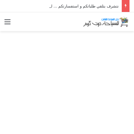
نتشرف بتلقي طلباتكم و استفسارتكم ... لو عندك سؤال او استفسار ماتدرددش فى طلب المساعدة
الق