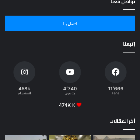
تواصل معنا
اتصل بنا
إتبعنا
458k
4٬740
11٬666
Fans
متابعون
انستجرام
474K
K
أخر المقالات