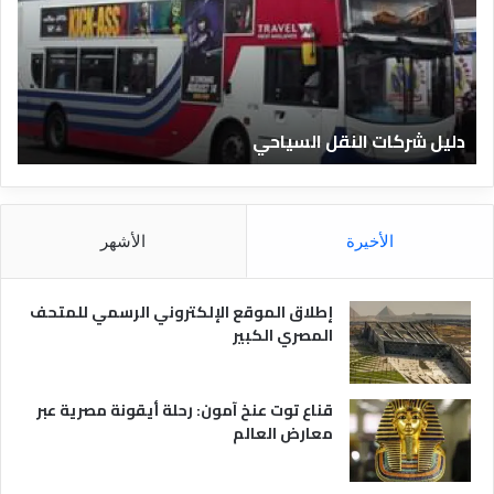
ل
ل
ش
ا
ر
ل
ك
ف
ا
ن
ت
ا
دليل شركات النقل السياحي
د
ا
د
ل
ق
ن
ا
ق
ل
ل
م
الأخيرة
الأشهر
ا
ص
ل
ر
س
ي
إطلاق الموقع الإلكتروني الرسمي للمتحف
ي
ة
المصري الكبير
ا
ح
ي
قناع توت عنخ آمون: رحلة أيقونة مصرية عبر
معارض العالم