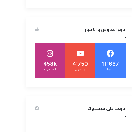
تابع العروض و الاخبار
458k
4٬750
11٬667
Fans
متابعون
انستجرام
تابعنا على فيسبوك