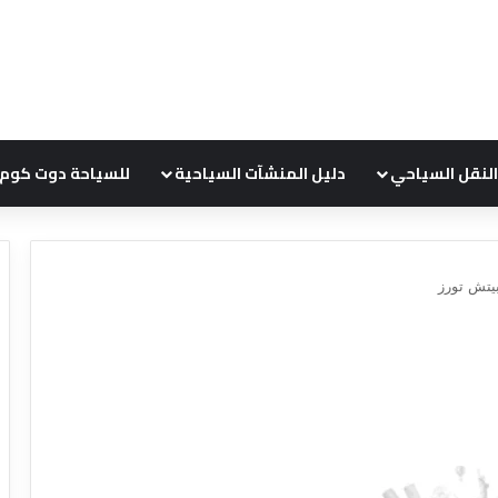
النقل السياحي
دليل المنشآت السياحية
للسياحة دوت كوم
يتش تورز
ع
ر
و
ض
ش
ر
ك