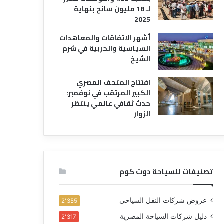
لـ 18 مليون سائح بنهاية
2025
أشهر الاتفاقات والمعاهدات
السياسية والحربية في شرم
الشيخ
افتتاح المتحف المصري
الكبير المرتقب في نوفمبر:
حدث ثقافي عالمي ينتظر
الزوار
تصنيفات للسياحة دوت كوم
عروض شركات النقل السياحي
2٬355
دليل شركات السياحة المصرية
2٬317