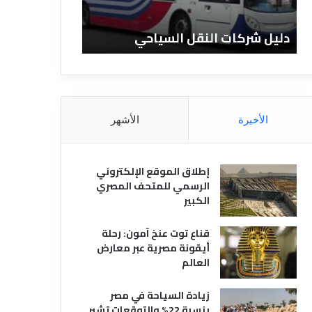
ا
ن
ت
ا
دليل شركات النقل السياحي
دليل الفنادق 
ا
د
ل
ق
ن
ا
ق
ل
ل
م
ا
ص
الأخيرة
الأشهر
ل
ر
س
ي
ي
ة
إطلاق الموقع الإلكتروني
ا
الرسمي للمتحف المصري
ح
الكبير
ي
قناع توت عنخ آمون: رحلة
أيقونة مصرية عبر معارض
العالم
زيادة السياحة في مصر
بنسبة 22% والتوقعات تشير