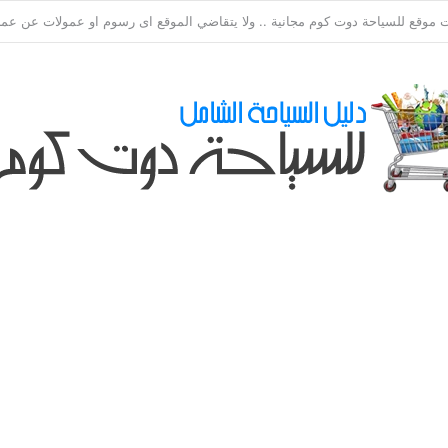
ي طلباتكم و استفسارتكم ... لو عندك سؤال او استفسار ماتدرددش فى طلب الم