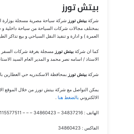
بيتش تورز
ق
شركة
بيتش تورز
بمختلف مجالات شركات السياحة من سياحة داخلية و سيا
العمرة ) و ادارة و تنفيذ النقل السياحي و بيع تذاكر الطي
كما ان شركة
بيتش تورز
مسجلة بغرفة شركات السفر و و
الاستاذ / اسامه نصر محمد و المدير العام السيد الاست
شركة
بيتش تورز
بمحافظة الاسكندريه حي العطارين بالعنوان 12 ش محمد ط
يمكن التواصل مع شركة بيتش تورز من خلال الموقع ال
الالكتروني
بالضغط هنا
.
الهاتف : 34837216 – 34860423 – – – 1115577511
الفاكس : 34860423