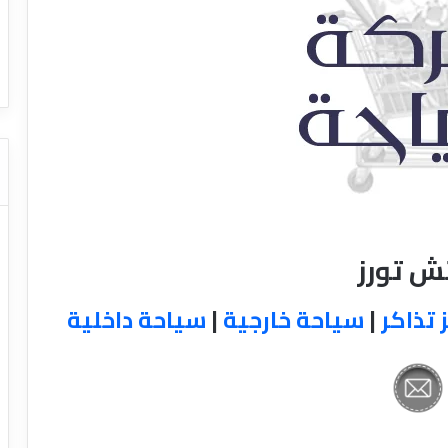
ا
ت كوم – عروض
ت
عروض شركات النقل السياحي
ا
ل
ن
ق
ل
ا
ل
س
ي
ا
ش تورز
ح
ي
 تذاكر
|
سياحة خارجية
|
سياحة داخلية