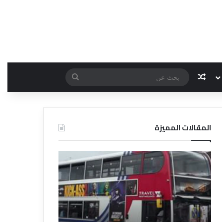
مقال عشوائي
بحث
عن
المقالات المميزة
د
د
ل
ل
ي
ي
ل
ل
ش
ا
ر
ل
ك
ف