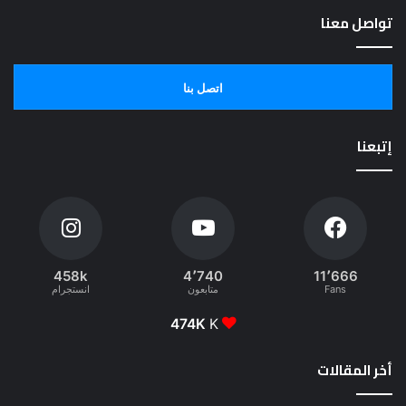
تواصل معنا
اتصل بنا
إتبعنا
458k
4٬740
11٬666
Fans
متابعون
انستجرام
474K
K
أخر المقالات