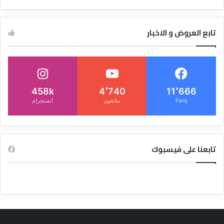
تابع العروض و الاخبار
458k
4٬740
11٬666
Fans
متابعون
انستجرام
تابعنا على فيسبوك