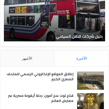
ي
ي
ل
ل
ش
ا
ر
ل
ك
ف
ا
ن
ت
ا
دليل شركات النقل السياحي
د
ا
د
ل
ق
ن
ا
ق
ل
ل
م
الأخيرة
الأشهر
ا
ص
ل
ر
س
ي
إطلاق الموقع الإلكتروني الرسمي للمتحف
ي
ة
المصري الكبير
ا
ح
ي
قناع توت عنخ آمون: رحلة أيقونة مصرية عبر
معارض العالم