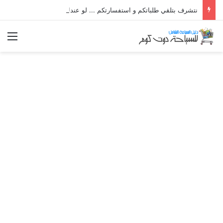
نتشرف بتلقي طلباتكم و استفسارتكم ... لو عندك سؤال او استفسار ماتدرددش فى طلب المساعدة
الق