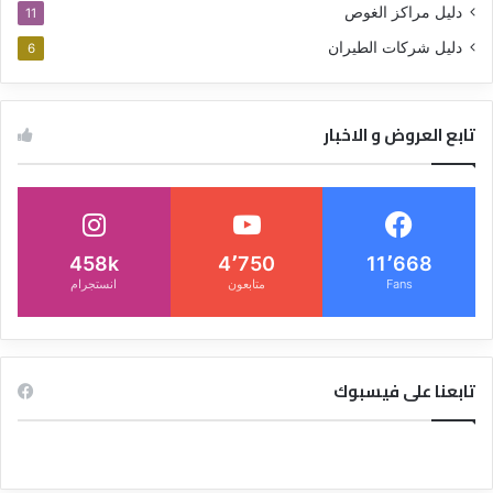
دليل مراكز الغوص
11
دليل شركات الطيران
6
تابع العروض و الاخبار
458k
4٬750
11٬668
Fans
متابعون
انستجرام
تابعنا على فيسبوك