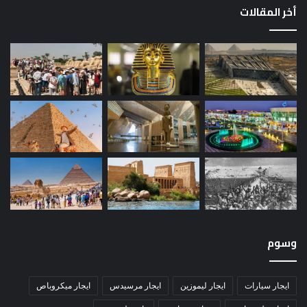
أخر المقالات
وسوم
ايجار سيارات
ايجار ليموزين
ايجار مرسيدس
ايجار ميكروباص