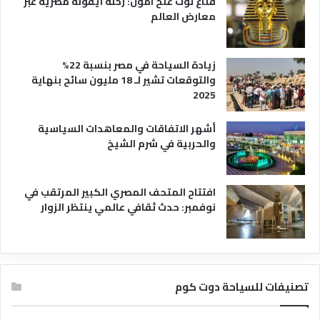
قناع توت عنخ آمون: رحلة أيقونة مصرية عبر
معارض العالم
زيادة السياحة في مصر بنسبة 22%
والتوقعات تشير لـ 18 مليون سائح بنهاية
2025
أشهر الاتفاقات والمعاهدات السياسية
والحربية في شرم الشيخ
افتتاح المتحف المصري الكبير المرتقب في
نوفمبر: حدث ثقافي عالمي ينتظر الزوار
تصنيفات للسياحة دوت كوم