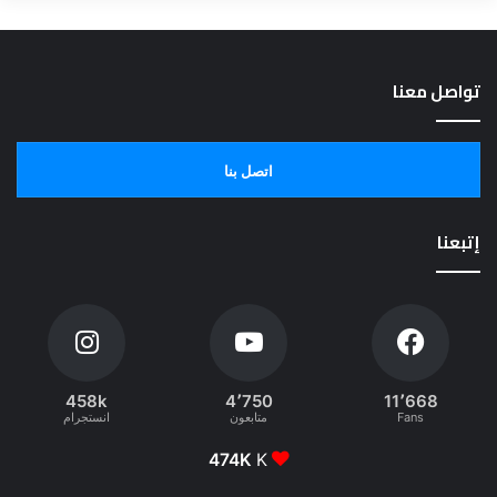
تواصل معنا
اتصل بنا
إتبعنا
458k
4٬750
11٬668
Fans
متابعون
انستجرام
474K
K