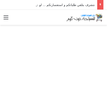
نتشرف بتلقي طلباتكم و استفسارتكم ... لو عندك سؤال او استفسار ماتدرددش فى طلب المساعدة
الق