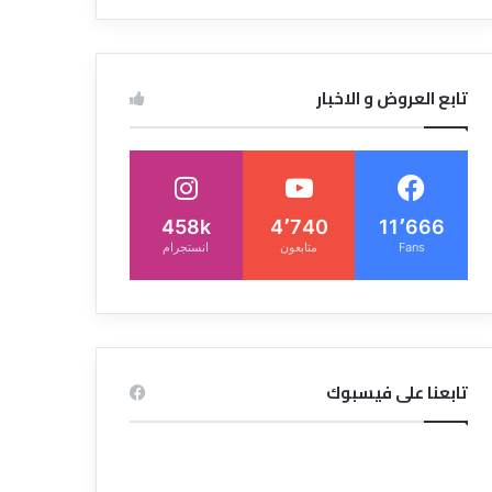
تابع العروض و الاخبار
458k
4٬740
11٬666
Fans
متابعون
انستجرام
تابعنا على فيسبوك