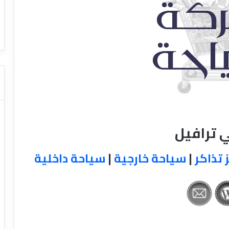
ا
ت كوم – عروض
ت
عروض شركات النقل السياحي
ا
ل
ن
ق
ل
ا
ل
س
ي
ا
 ترافيل
ح
ي
 تذاكر
|
سياحة خارجية
|
سياحة داخلية