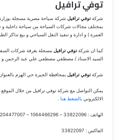
توفي ترافيل
شركة
توفي ترافيل
بمختلف مجالات شركات السياحة من سياحة داخلية و سيا
العمرة ) و ادارة و تنفيذ النقل السياحي و بيع تذاكر الطي
كما ان شركة
توفي ترافيل
مسجلة بغرفة شركات السفر و
السيد الاستاذ / مصطفي مصطفي علي عبد الرحمن و ا
شركة
توفي ترافيل
بمحافظة الجيزة حي الهرم بالعنوان شقة 1 الدور الاول عقار 65
يمكن التواصل مع شركة توفي ترافيل من خلال الموقع 
الالكتروني
بالضغط هنا
.
الهاتف : 33822096 – 1064466296 – 1204477007 – 1223165203
الفاكس : 33822097