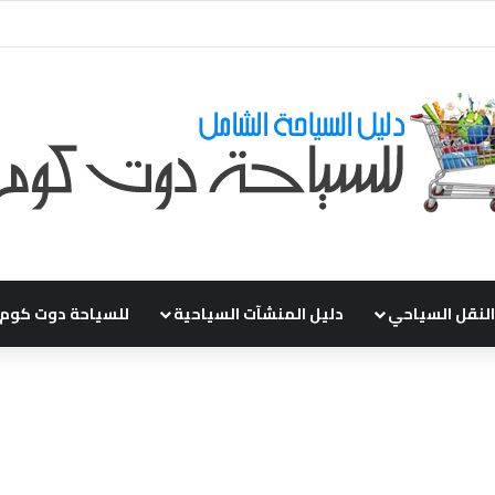
قي طلباتكم و استفسارتكم ... لو عندك سؤال او استفسار ماتدرددش فى طلب ال
النقل السياحي
دليل المنشآت السياحية
للسياحة دوت كوم