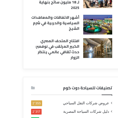
لـ 18 مليون سائح بنهاية
2025
أشهر الاتفاقات والمعاهدات
السياسية والحربية في شرم
الشيخ
افتتاح المتحف المصري
الكبير المرتقب في نوفمبر:
حدث ثقافي عالمي ينتظر
الزوار
تصنيفات للسياحة دوت كوم
عروض شركات النقل السياحي
2٬355
دليل شركات السياحة المصرية
2٬317