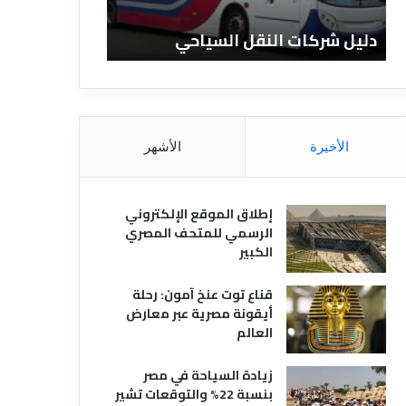
ا
ن
ت
ا
دليل شركات النقل السياحي
دليل الفنادق 
ا
د
ل
ق
ن
ا
ق
ل
ل
م
ا
ص
الأخيرة
الأشهر
ل
ر
س
ي
ي
ة
إطلاق الموقع الإلكتروني
ا
الرسمي للمتحف المصري
ح
الكبير
ي
قناع توت عنخ آمون: رحلة
أيقونة مصرية عبر معارض
العالم
زيادة السياحة في مصر
بنسبة 22% والتوقعات تشير