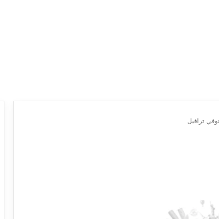
وفي ترافيل
ع
ر
و
ض
ش
ر
ك