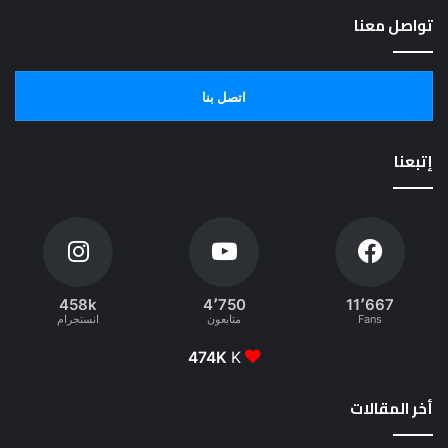
تواصل معنا
اتصل بنا
إتبعنا
458k
4٬750
11٬667
Fans
متابعون
انستجرام
474K
K
أخر المقالات