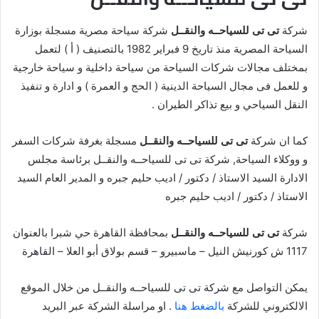
شركة
تى تى للسياحــه والنقــل
شركة سياحة مصرية مسجلة بوزارة
السياحة المصرية منذ تاريخ 9 فبراير 1982 بالتصنيف ( أ ) لتعمل
بمختلف مجالات شركات السياحة من سياحة داخلية و سياحة خارجية
و للعمل فى مجال السياحة الدينية ( الحج و العمرة ) و ادارة و تنفيذ
النقل السياحي و بيع تذاكر الطيران .
كما ان شركة
تى تى للسياحــه والنقــل
مسجلة بغرفة شركات السفر
و ووكلاء السياحة, شركة تى تى للسياحــه والنقــل برئاسة مجلس
الادارة السيد الاستاذ / دكتور / اديب حليم جبره و المدير العام السيد
الاستاذ / دكتور / اديب حليم جبره
شركة
تى تى للسياحــه والنقــل
بمحافظة القاهرة حي شبرا بالعنوان
1117 ش كورنيش النيل – ماسبيرو – قسم بولاق أبو العلا – القاهرة
يمكن التواصل مع شركة تى تى للسياحــه والنقــل من خلال الموقع
الالكتروني للشركة
بالضغط هنا
. او مراسلة الشركة عبر البريد