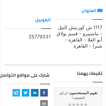
العنوان
الموبيل
1117 ش كورنيش النيل
- ماسبيرو - قسم بولاق
25779331
أبو العلا - القاهرة -
شبرا - القاهرة
تقيمك يهمنا
شارك على مواقع التواصل 
تقييم المستخدمون:
كن أول
المصوتون !