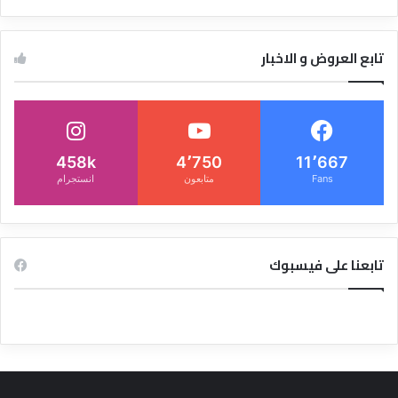
تابع العروض و الاخبار
458k
4٬750
11٬667
Fans
متابعون
انستجرام
تابعنا على فيسبوك