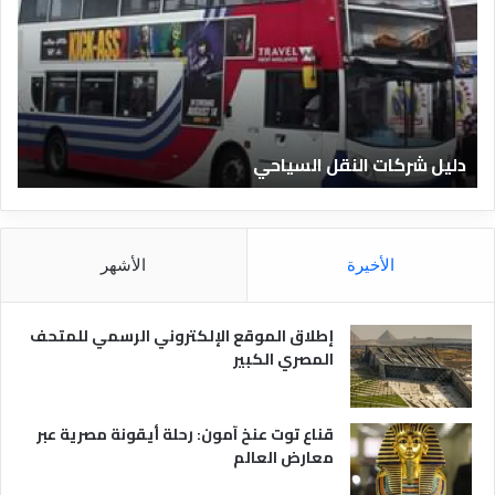
ي
ي
ل
ل
ش
ا
ر
ل
ك
ف
ا
ن
ت
ا
دليل شركات النقل السياحي
د
ا
د
ل
ق
ن
ا
ق
ل
ل
م
الأخيرة
الأشهر
ا
ص
ل
ر
س
ي
إطلاق الموقع الإلكتروني الرسمي للمتحف
ي
ة
المصري الكبير
ا
ح
ي
قناع توت عنخ آمون: رحلة أيقونة مصرية عبر
معارض العالم