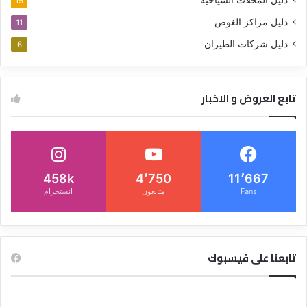
دليل المحلات السياحية
15
دليل مراكز الغوص
11
دليل شركات الطيران
6
تابع العروض و الاخبار
458k
4٬750
11٬667
Fans
متابعون
انستجرام
تابعنا على فيسبوك