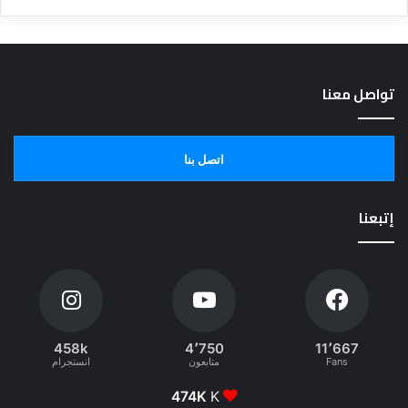
تواصل معنا
اتصل بنا
إتبعنا
458k
4٬750
11٬667
Fans
متابعون
انستجرام
474K
K