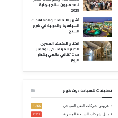
لـ 18 مليون سائح بنهاية
2025
أشهر الاتفاقات والمعاهدات
السياسية والحربية في شرم
الشيخ
افتتاح المتحف المصري
الكبير المرتقب في نوفمبر:
حدث ثقافي عالمي ينتظر
الزوار
تصنيفات للسياحة دوت كوم
عروض شركات النقل السياحي
2٬355
دليل شركات السياحة المصرية
2٬317