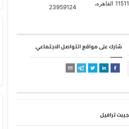
33 شارع عبد الخالق ثروت، وسط البلد 11511 القاهره،
23959124
شارك على مواقع التواصل الاجتماعي
يبت ترافيل