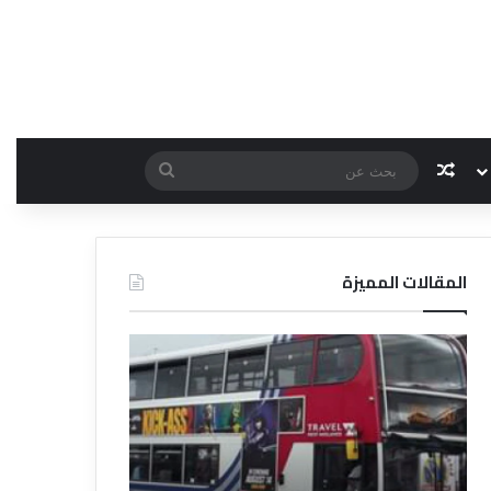
مقال عشوائي
بحث
عن
المقالات المميزة
د
د
ل
ل
ي
ي
ل
ل
ش
ا
ر
ل
ك
ف