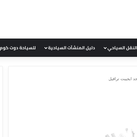
النقل السياحي
دليل المنشآت السياحية
للسياحة دوت كوم
د ايجيبت ترافيل
ع
ر
و
ض
ش
ر
ك