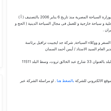
شركة سياحة مصرية مسجلة بوزارة السياحة المصرية منذ تاريخ 6 يناير 2006 بالتصنيف ( أ )
 و سياحة خارجية و للعمل فى مجال السياحة الدينية ( الحج و
ران .
فر و ووكلاء السياحة, شركة جد ايجيبت ترافيل برئاسة
ير العام السيد الاستاذ / أيمن أحمد السمان
بمحافظة القاهرة حي وسط البلد بالعنوان 33 شارع عبد الخالق ثروت، وسط البلد 11511
وقع الالكتروني للشركة
بالضغط هنا
. او مراسلة الشركة عبر