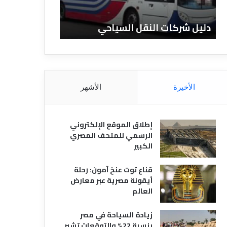
ا
ن
ت
ا
دليل شركات النقل السياحي
دليل الفنادق 
ا
د
ل
ق
ن
ا
ق
ل
ل
م
ا
ص
الأخيرة
الأشهر
ل
ر
س
ي
ي
ة
إطلاق الموقع الإلكتروني
ا
الرسمي للمتحف المصري
ح
الكبير
ي
قناع توت عنخ آمون: رحلة
أيقونة مصرية عبر معارض
العالم
زيادة السياحة في مصر
بنسبة 22% والتوقعات تشير