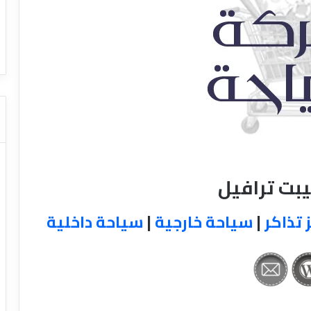
ا
ت كوم – عروض
ت
عروض شركات النقل السياحي
ا
ل
ن
ق
ل
ا
ل
س
ي
ا
يبت ترافيل
ح
ي
 تذاكر
|
سياحة خارجية
|
سياحة داخلية