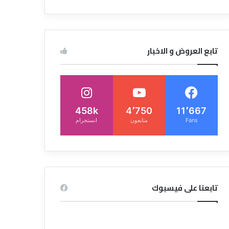
تابع العروض و الاخبار
458k
4٬750
11٬667
Fans
متابعون
انستجرام
تابعنا على فيسبوك