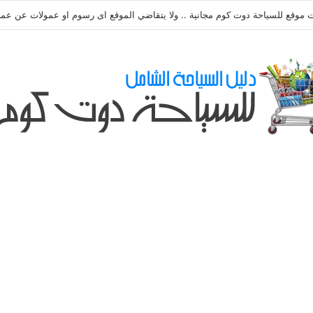
ي طلباتكم و استفسارتكم ... لو عندك سؤال او استفسار ماتدرددش فى طلب الم