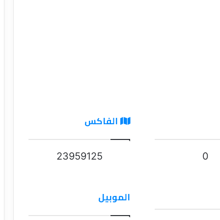
الفاكس
23959125
0
الموبيل