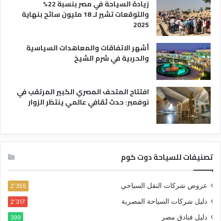
زيادة السياحة في مصر بنسبة 22%
والتوقعات تشير لـ 18 مليون سائح بنهاية
2025
أشهر الاتفاقات والمعاهدات السياسية
والحربية في شرم الشيخ
افتتاح المتحف المصري الكبير المرتقب في
نوفمبر: حدث ثقافي عالمي ينتظر الزوار
تصنيفات للسياحة دوت كوم
عروض شركات النقل السياحي
2٬355
دليل شركات السياحة المصرية
2٬317
دليل فنادق مصر
399