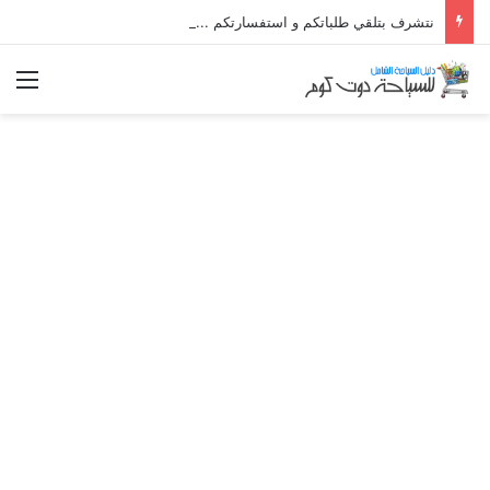
نتشرف بتلقي طلباتكم و استفسارتكم ... لو عندك سؤال او استفسار ماتدرددش فى طلب المساعدة
الق