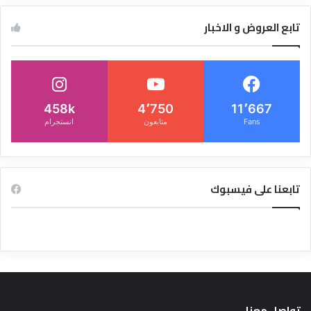
تابع العروض و الاخبار
458k
4٬750
11٬667
Fans
متابعون
انستجرام
تابعنا على فيسبوك
تواصل معنا