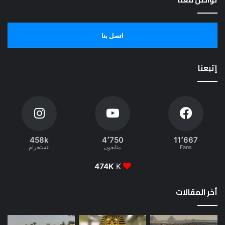
اتصل بنا
إتبعنا
458k
4٬750
11٬667
Fans
متابعون
انستجرام
474K
K
أخر المقالات