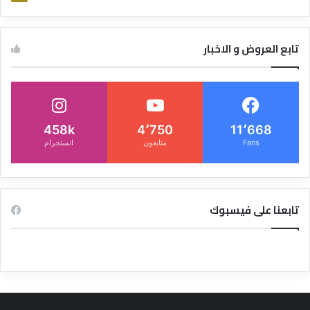
تابع العروض و الاخبار
458k
4٬750
11٬668
Fans
متابعون
انستجرام
تابعنا على فيسبوك