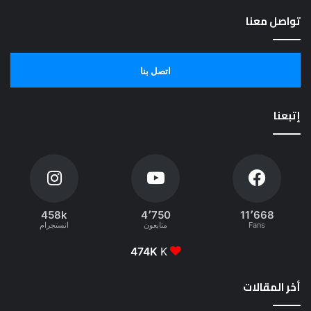
تواصل معنا
اتصل بنا
إتبعنا
458k
4٬750
11٬668
Fans
متابعون
انستجرام
474K
K
أخر المقالات