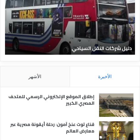
ي
ي
ل
ل
ش
ا
ر
ل
ك
ف
ا
ن
ت
ا
دليل شركات النقل السياحي
د
ا
د
ل
ق
ن
ا
ق
ل
ل
م
الأخيرة
الأشهر
ا
ص
ل
ر
س
ي
إطلاق الموقع الإلكتروني الرسمي للمتحف
ي
ة
المصري الكبير
ا
ح
ي
قناع توت عنخ آمون: رحلة أيقونة مصرية عبر
معارض العالم