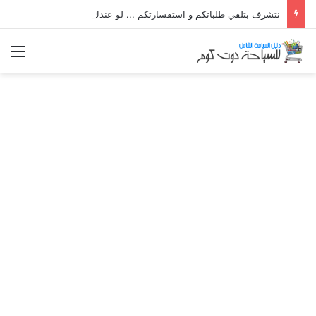
نتشرف بتلقي طلباتكم و استفسارتكم ... لو عندك سؤال او استفسار ماتدرددش فى طلب المساعدة
الق