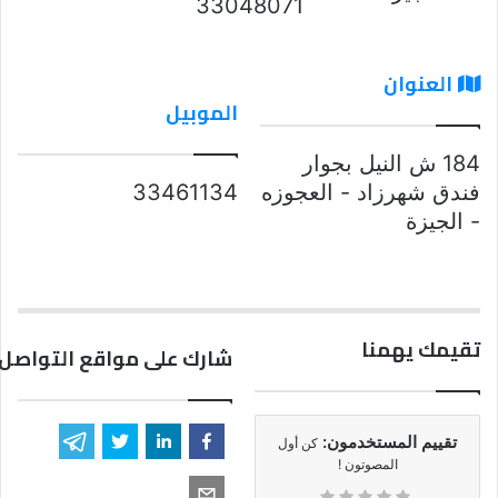
33048071
العنوان
الموبيل
184 ش النيل بجوار
فندق شهرزاد - العجوزه
33461134
- الجيزة
تقيمك يهمنا
شارك على مواقع التواصل 
تقييم المستخدمون:
كن أول
المصوتون !