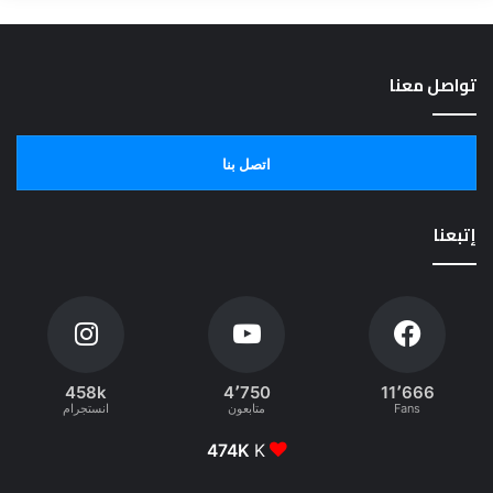
تواصل معنا
اتصل بنا
إتبعنا
458k
4٬750
11٬666
Fans
متابعون
انستجرام
474K
K