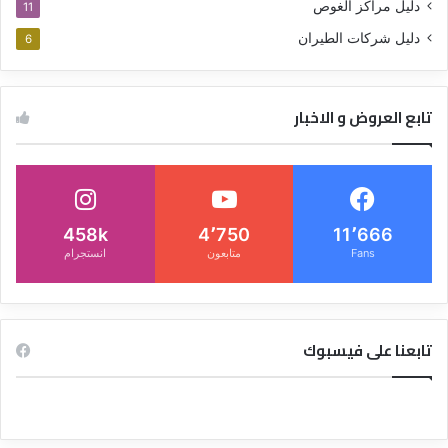
دليل مراكز الغوص
11
دليل شركات الطيران
6
تابع العروض و الاخبار
458k
4٬750
11٬666
Fans
متابعون
انستجرام
تابعنا على فيسبوك