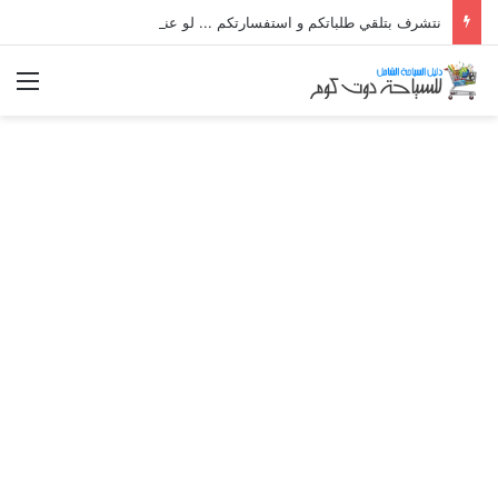
نتشرف بتلقي طلباتكم و استفسارتكم ... لو عندك سؤال او استفسار ماتدرددش فى طلب المساعدة
الق