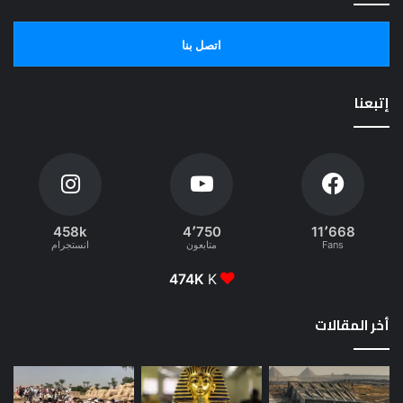
اتصل بنا
إتبعنا
458k
4٬750
11٬668
Fans
متابعون
انستجرام
474K
K
أخر المقالات