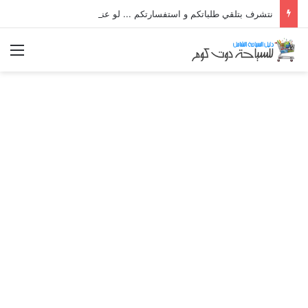
نتشرف بتلقي طلباتكم و استفسارتكم ... لو عندك سؤال او استفسار ماتدرددش فى طلب المساعدة
الق