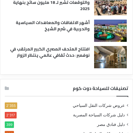
والتوقعات تشير لـ 18 مليون سائح بنهاية
2025
أشهر الاتفاقات والمعاهدات السياسية
والحربية في شرم الشيخ
افتتاح المتحف المصري الكبير المرتقب في
نوفمبر: حدث ثقافي عالمي ينتظر الزوار
تصنيفات للسياحة دوت كوم
عروض شركات النقل السياحي
2٬355
دليل شركات السياحة المصرية
2٬317
دليل فنادق مصر
399