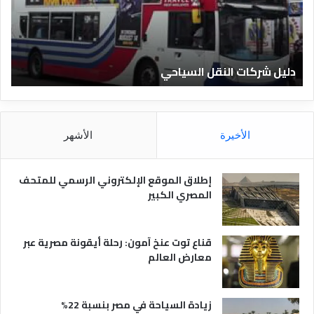
ر
ل
ك
ف
ا
ن
ت
ا
دليل شركات النقل السياحي
د
ا
د
ل
ق
ن
ا
ق
ل
ل
م
الأخيرة
الأشهر
ا
ص
ل
ر
س
ي
إطلاق الموقع الإلكتروني الرسمي للمتحف
ي
ة
المصري الكبير
ا
ح
ي
قناع توت عنخ آمون: رحلة أيقونة مصرية عبر
معارض العالم
زيادة السياحة في مصر بنسبة 22%