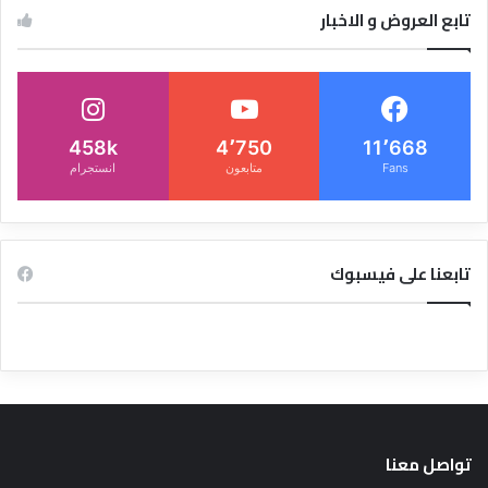
تابع العروض و الاخبار
458k
4٬750
11٬668
Fans
متابعون
انستجرام
تابعنا على فيسبوك
تواصل معنا