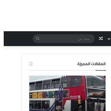
مقال عشوائي
بحث
عن
المقالات المميزة
د
د
ل
ل
ي
ي
ل
ل
ش
ا
ر
ل
ك
ف