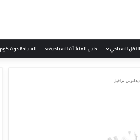
النقل السياحي
دليل المنشآت السياحية
للسياحة دوت كوم
يدانوس ترافيل
ع
ر
و
ض
ش
ر
ك