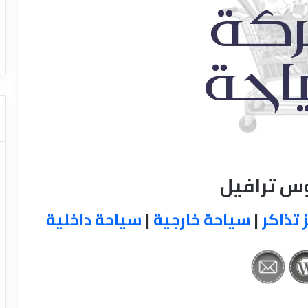
ا
ت كوم – عروض
ت
عروض شركات النقل السياحي
ا
ل
ن
ق
ل
ا
ل
س
ي
ا
وس ترافيل
ح
ي
 تذاكر
|
سياحة خارجية
|
سياحة داخلية