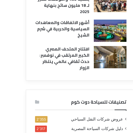
لـ 18 مليون سائح بنهاية
2025
أشهر الاتفاقات والمعاهدات
السياسية والحربية في شرم
الشيخ
افتتاح المتحف المصري
الكبير المرتقب في نوفمبر:
حدث ثقافي عالمي ينتظر
الزوار
تصنيفات للسياحة دوت كوم
عروض شركات النقل السياحي
2٬355
دليل شركات السياحة المصرية
2٬317