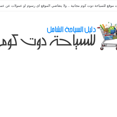
ي طلباتكم و استفسارتكم ... لو عندك سؤال او استفسار ماتدرددش فى طلب الم