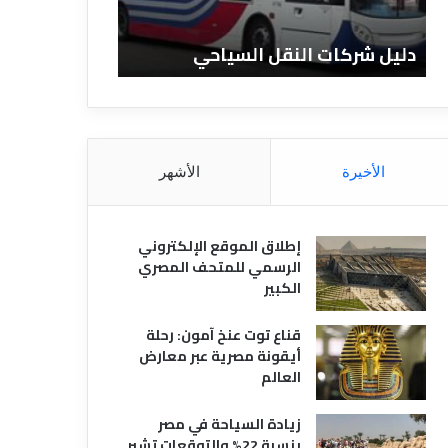
ا
ن
ت
ا
دليل شركات النقل السياحي
دليل الفنادق 
ا
د
ل
ق
ن
ا
ق
ل
ل
م
ا
ص
الأخيرة
الأشهر
ل
ر
س
ي
ي
ة
إطلاق الموقع الإلكتروني
ا
الرسمي للمتحف المصري
ح
الكبير
ي
قناع توت عنخ آمون: رحلة
أيقونة مصرية عبر معارض
العالم
زيادة السياحة في مصر
بنسبة 22% والتوقعات تشير