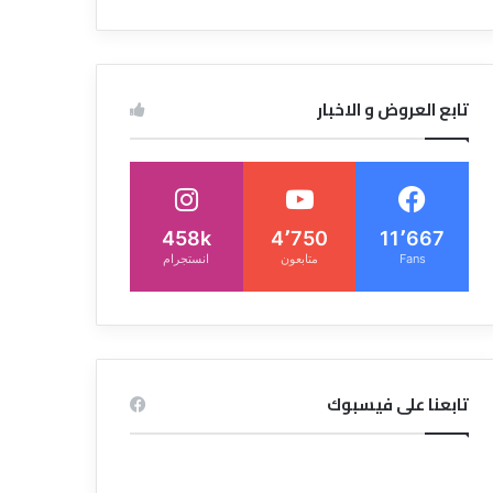
تابع العروض و الاخبار
458k
4٬750
11٬667
Fans
متابعون
انستجرام
تابعنا على فيسبوك