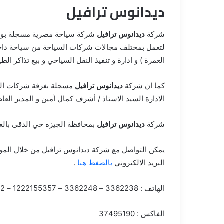
ديدانوس ترافيل
ق
شركة
ديدانوس ترافيل
لتعمل بمختلف مجالات شركات السياحة من سياحة داخلية
العمرة ) و ادارة و تنفيذ النقل السياحي و بيع تذاكر الطي
كما ان شركة
ديدانوس ترافيل
مسجلة بغرفة شركات السف
الادارة السيد الاستاذ / أشرف كمال أمين و المدير العا
شركة
ديدانوس ترافيل
بمحافظة الجيزه حي الدقى بالعنوان 4 ش مصطفى الشريعى شقة 02
يمكن التواصل مع شركة ديدانوس ترافيل من خلال المو
البريد الالكتروني
بالضغط هنا
.
الهاتف : 3362238 – 3362248 – 1222155357 – 1005308822
الفاكس : 37495190