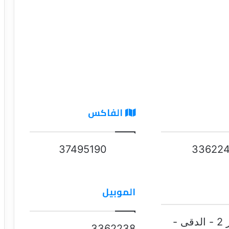
الفاكس
37495190
33622
الموبيل
4 ش مصطفى الشريعى شقة 202 الدور 2 - الدقى -
3362238