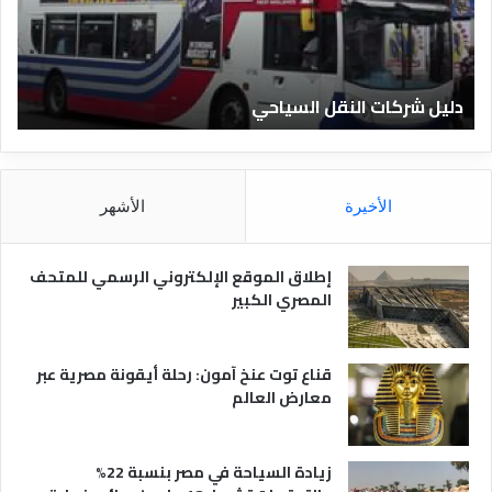
ر
ل
ك
ف
ا
ن
ت
ا
دليل شركات النقل السياحي
د
ا
د
ل
ق
ن
ا
ق
ل
ل
م
الأخيرة
الأشهر
ا
ص
ل
ر
س
ي
إطلاق الموقع الإلكتروني الرسمي للمتحف
ي
ة
المصري الكبير
ا
ح
ي
قناع توت عنخ آمون: رحلة أيقونة مصرية عبر
معارض العالم
زيادة السياحة في مصر بنسبة 22%