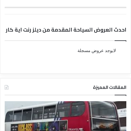
احدث العروض السياحة المقدمة من ديلز رنت اية كار
لايوجد عروض مسجلة
المقالات المميزة
د
د
ل
ل
ي
ي
ل
ل
ش
ا