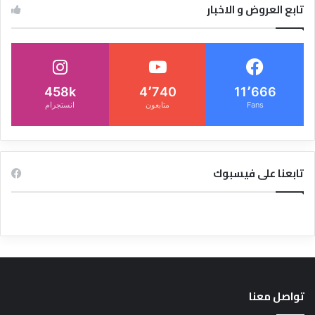
تابع العروض و الاخبار
458k
4٬740
11٬666
Fans
متابعون
انستجرام
تابعنا على فيسبوك
تواصل معنا