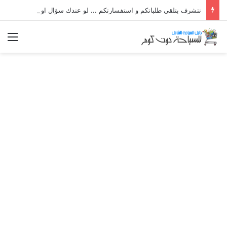
نتشرف بتلقي طلباتكم و استفسارتكم ... لو عندك سؤال او استفسار ماتدرددش فى طلب المساعدة
الق