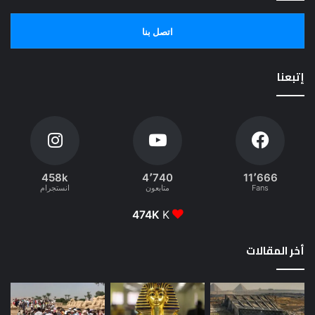
اتصل بنا
إتبعنا
458k
4٬740
11٬666
Fans
متابعون
انستجرام
474K
K
أخر المقالات