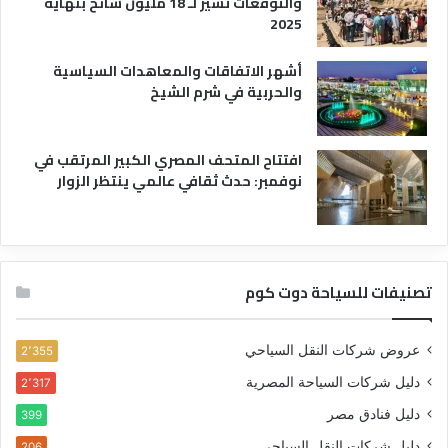
والتوقعات تشير لـ 18 مليون سائح بنهاية
2025
أشهر الاتفاقات والمعاهدات السياسية
والحربية في شرم الشيخ
افتتاح المتحف المصري الكبير المرتقب في
نوفمبر: حدث ثقافي عالمي ينتظر الزوار
تصنيفات للسياحة دوت كوم
عروض شركات النقل السياحي
2٬355
دليل شركات السياحة المصرية
2٬317
دليل فنادق مصر
399
دليل شركات النقل السياحي
206