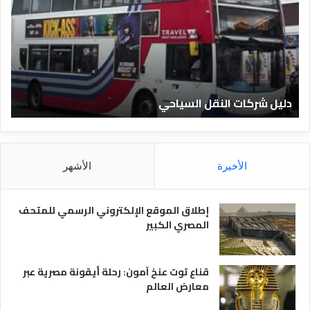
ي
ي
ل
ل
ش
ا
ر
ل
ك
ف
ا
ن
ت
ا
دليل شركات النقل السياحي
د
ا
د
ل
ق
ن
ا
ق
ل
ل
م
الأخيرة
الأشهر
ا
ص
ل
ر
س
ي
إطلاق الموقع الإلكتروني الرسمي للمتحف
ي
ة
المصري الكبير
ا
ح
ي
قناع توت عنخ آمون: رحلة أيقونة مصرية عبر
معارض العالم