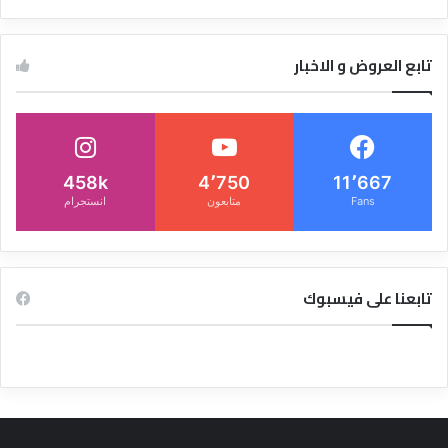
تابع العروض و الاخبار
458k
4٬750
11٬667
Fans
متابعون
انستجرام
تابعنا على فيسبوك