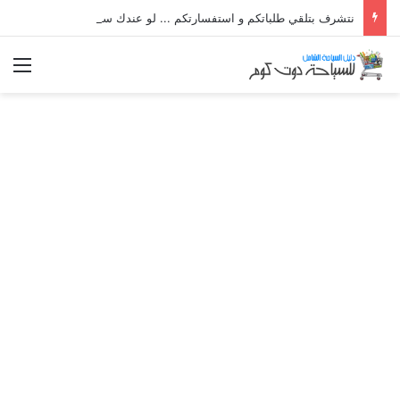
نتشرف بتلقي طلباتكم و استفسارتكم ... لو عندك سؤال او استفسار ماتدرددش فى طلب المساعدة
الق