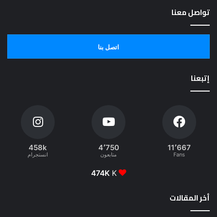
تواصل معنا
اتصل بنا
إتبعنا
458k
4٬750
11٬667
Fans
متابعون
انستجرام
474K
K
أخر المقالات