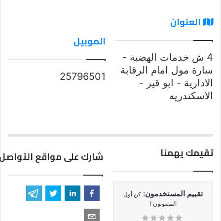
العنوان
الموبيل
4 ش خدمات الهضبة -
سارة مول امام الرقابة
25796501
الادارية - ابو قير -
الاسكندريه
تقيمك يهمنا
شارك على مواقع التواصل 
تقييم المستخدمون:
كن أول
المصوتون !